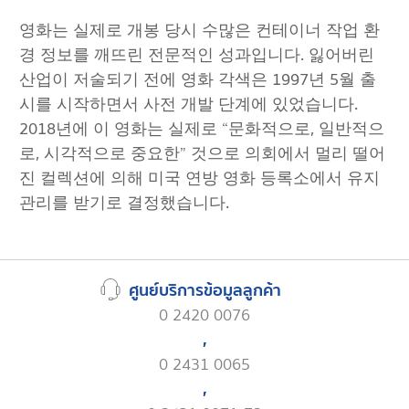
영화는 실제로 개봉 당시 수많은 컨테이너 작업 환
경 정보를 깨뜨린 전문적인 성과입니다. 잃어버린
산업이 저술되기 전에 영화 각색은 1997년 5월 출
시를 시작하면서 사전 개발 단계에 있었습니다.
2018년에 이 영화는 실제로 “문화적으로, 일반적으
로, 시각적으로 중요한” 것으로 의회에서 멀리 떨어
진 컬렉션에 의해 미국 연방 영화 등록소에서 유지
관리를 받기로 결정했습니다.
ศูนย์บริการข้อมูลลูกค้า
0 2420 0076
,
0 2431 0065
,