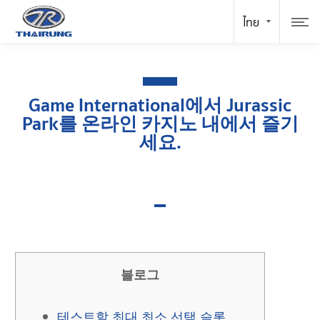
Game International에서 Jurassic
Park를 온라인 카지노 내에서 즐기
세요.
블로그
테스트할 최대 최소 선택 슬롯