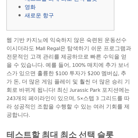
영화
새로운 항구
웹 기반 카지노에 익숙하지 않은 숙련된 운동선수
이시더라도 Mall Regal은 탐색하기 쉬운 프로그램과
전문적인 고객 관리를 제공하므로 빠른 수익을 얻
을 수 있습니다. 예를 들어, 100% 매치에 추가 보너
스가 있으면 훌륭한 $100 투자가 $200 멤버십, 추
가 돈, 더 많은 게임 플레이 및 훨씬 더 많은 승리 기
회로 바뀌게 됩니다! 최신 Jurassic Park 포지션에는
243개의 페이라인이 있으며, 5×스텝 3 그리드를 따
라 성공적인 조합을 수행할 수 있는 여러 기회를 제
공합니다.
테스트할 최대 최소 선택 슬롯