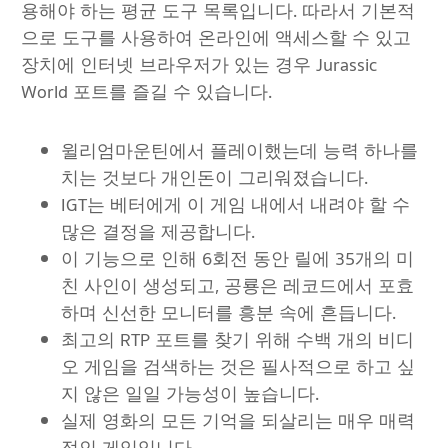
용해야 하는 평균 도구 목록입니다. 따라서 기본적
으로 도구를 사용하여 온라인에 액세스할 수 있고
장치에 인터넷 브라우저가 있는 경우 Jurassic
World 포트를 즐길 수 있습니다.
윌리엄마운틴에서 플레이했는데 능력 하나를
치는 것보다 개인돈이 그리워졌습니다.
IGT는 베터에게 이 게임 내에서 내려야 할 수
많은 결정을 제공합니다.
이 기능으로 인해 6회전 동안 릴에 35개의 미
친 사인이 생성되고, 공룡은 레코드에서 포효
하며 신선한 모니터를 흥분 속에 흔듭니다.
최고의 RTP 포트를 찾기 위해 수백 개의 비디
오 게임을 검색하는 것은 필사적으로 하고 싶
지 않은 일일 가능성이 높습니다.
실제 영화의 모든 기억을 되살리는 매우 매력