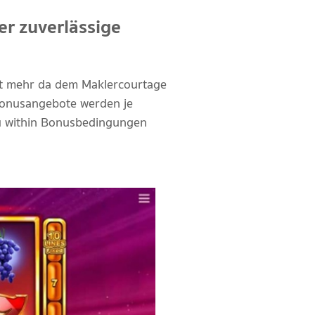
er zuverlässige
ht mehr da dem Maklercourtage
 Bonusangebote werden je
 du within Bonusbedingungen