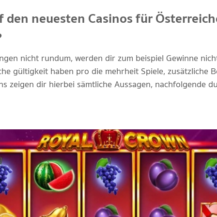
 of den neuesten Casinos für Österreich
?
ngen nicht rundum, werden dir zum beispiel Gewinne nic
he gültigkeit haben pro die mehrheit Spiele, zusätzliche
ins zeigen dir hierbei sämtliche Aussagen, nachfolgende