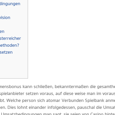
edingungen
ision
den
sterreicher
methoden?
nsetzen
ensbonus kann schließen, bekanntermaßen die gesamtheit
ksspielanbieter setzen voraus, auf diese weise man im vora
ibt. Welche person sich atomar Verbunden Spielbank anmel
n. Dies lohnt einander infolgedessen, pauschal die Ums
Umsatzbedingungen man sagt, sie seien von Casino hinte