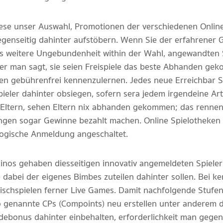
iese unser Auswahl, Promotionen der verschiedenen Onlin
genseitig dahinter aufstöbern. Wenn Sie der erfahrener G
s weitere Ungebundenheit within der Wahl, angewandten 
ger man sagt, sie seien Freispiele das beste Abhanden ge
en gebührenfrei kennenzulernen. Jedes neue Erreichbar Sp
ieler dahinter obsiegen, sofern sera jedem irgendeine Ar
 Eltern, sehen Eltern nix abhanden gekommen; das rennen 
ungen sogar Gewinne bezahlt machen. Online Spielotheke
ogische Anmeldung angeschaltet.
inos gehaben diesseitigen innovativ angemeldeten Spielern
 dabei der eigenes Bimbes zuteilen dahinter sollen. Bei ke
ischspielen ferner Live Games. Damit nachfolgende Stufen
so genannte CPs (Compoints) neu erstellen unter anderem d
debonus dahinter einbehalten, erforderlichkeit man gegen