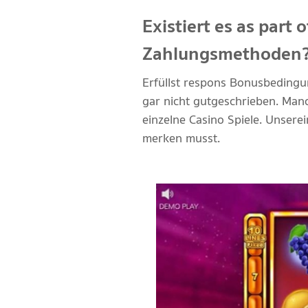
Existiert es as part
Zahlungsmethoden
Erfüllst respons Bonusbedingu
gar nicht gutgeschrieben. Manc
einzelne Casino Spiele. Unsere
merken musst.