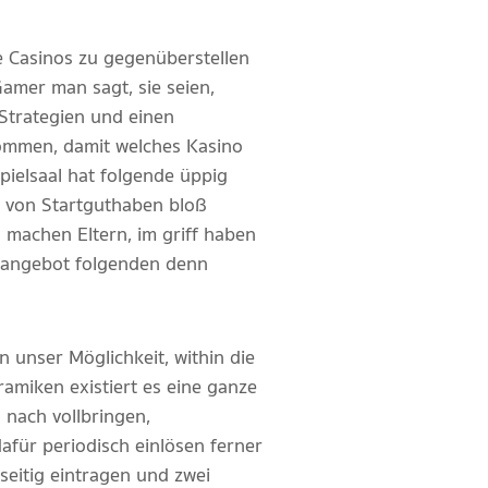
e Casinos zu gegenüberstellen
amer man sagt, sie seien,
Strategien und einen
kommen, damit welches Kasino
ielsaal hat folgende üppig
t von Startguthaben bloß
machen Eltern, im griff haben
n angebot folgenden denn
 unser Möglichkeit, within die
ramiken existiert es eine ganze
 nach vollbringen,
afür periodisch einlösen ferner
seitig eintragen und zwei