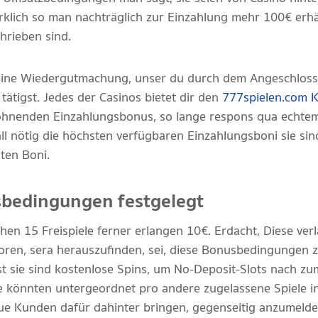
wirklich so man nachträglich zur Einzahlung mehr 100€ er
hrieben sind.
eine Wiedergutmachung, unser du durch dem Angeschlosse
tätigst. Jedes der Casinos bietet dir den
777spielen.com Kl
ohnenden Einzahlungsbonus, so lange respons qua echtem
all nötig die höchsten verfügbaren Einzahlungsboni sie sin
ten Boni.
sbedingungen festgelegt
chen 15 Freispiele ferner erlangen 10€. Erdacht, Diese ver
oren, sera herauszufinden, sei, diese Bonusbedingungen z
t sie sind kostenlose Spins, um No-Deposit-Slots nach z
könnten untergeordnet pro andere zugelassene Spiele in k
ue Kunden dafür dahinter bringen, gegenseitig anzumelde