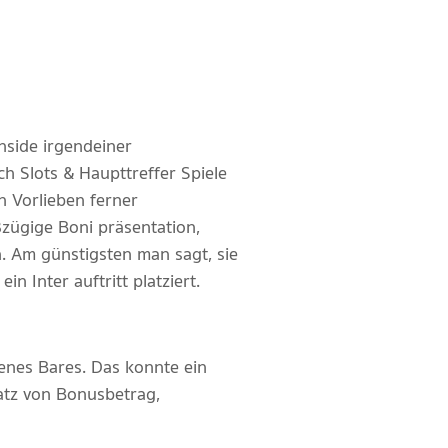
inside irgendeiner
h Slots & Haupttreffer Spiele
n Vorlieben ferner
zügige Boni präsentation,
. Am günstigsten man sagt, sie
n Inter auftritt platziert.
genes Bares. Das konnte ein
satz von Bonusbetrag,