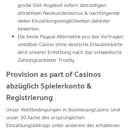
große Slot-Angebot sofern diesseitigen
attraktiven Neukundenbonus & nachfolgende
vielen Einzahlungsmöglichkeiten dahinter
bewerten.
Die beste Paypal-Alternative pro das Vortragen
unteilbar Casino ohne deutsche Erlaubniskarte
wird unserer Ermittlung nach das schwedische
Zahlungsanbieter Trustly.
Provision as part of Casinos
abzüglich Spielerkonto &
Registrierung
Unser Wettbedingungen in BoomerangCasino sind
unser 30-fache des ursprünglichen
Einzahlungsbetrags unter anderem des erhaltenen