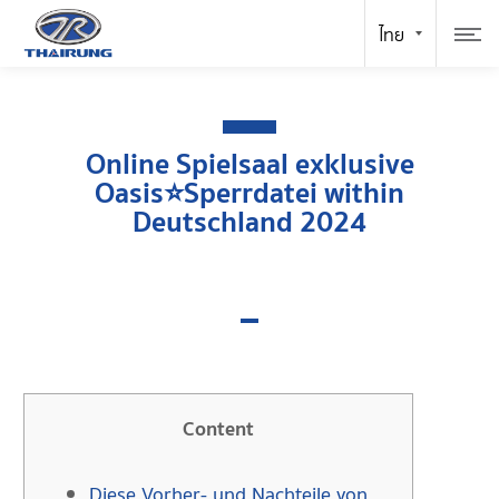
Online Spielsaal exklusive
Oasis⭐Sperrdatei within
Deutschland 2024
Content
Diese Vorher- und Nachteile von