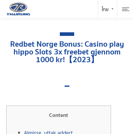
Redbet Norge Bonus: Casino play
hippo Slots 3x freebet gjennom
1000 kr!【2023】
Content
Almisse, uttak addert