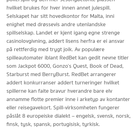
hvilket brukes for hver innen annet julespill.
Selskapet har sitt hovedkontor for Malta, inni
enighet med drøssevis andre utenlandske
spillselskap. Landet er kjent igang egne strenge
casinolovgivning, addert lisens herfra er ei ansvar
på rettferdig med trygt joik. Av populære
spilleautomater iblant RedBet kan gedit nevne titler
som Jackpot 6000, Gonzo’s Quest, Book of Dead,
Starburst med BerryBurst. RedBet arrangerer
addert konkurranser addert turneringer hvilket
spillerne kan faite bravur hverandre bare elv
annamme flotte premier inne i arketyp av kontanter
eller reisegavekort. Spill-virksomheten fungerer
påslåt 8 europeiske dialekt – engelsk, svensk, norsk,
finsk, tysk, spansk, portugisisk, tyrkisk.