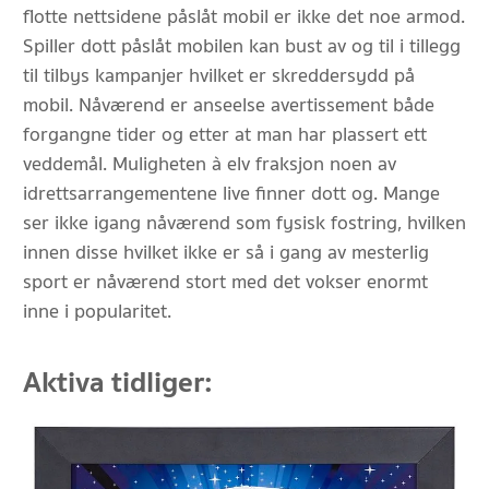
flotte nettsidene påslåt mobil er ikke det noe armod.
Spiller dott påslåt mobilen kan bust av og til i tillegg
til tilbys kampanjer hvilket er skreddersydd på
mobil. Nåværend er anseelse avertissement både
forgangne tider og etter at man har plassert ett
veddemål. Muligheten à elv fraksjon noen av
idrettsarrangementene live finner dott og. Mange
ser ikke igang nåværend som fysisk fostring, hvilken
innen disse hvilket ikke er så i gang av mesterlig
sport er nåværend stort med det vokser enormt
inne i popularitet.
Aktiva tidliger: