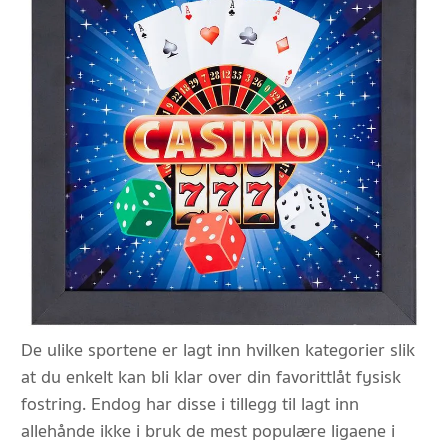
De ulike sportene er lagt inn hvilken kategorier slik
at du enkelt kan bli klar over din favorittlåt fysisk
fostring. Endog har disse i tillegg til lagt inn
allehånde ikke i bruk de mest populære ligaene i