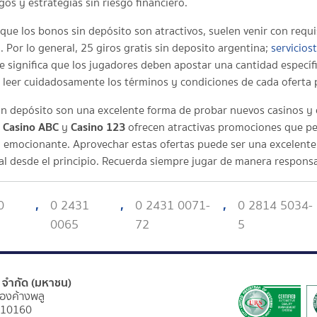
os y estrategias sin riesgo financiero.
ue los bonos sin depósito son atractivos, suelen venir con requ
. Por lo general, 25 giros gratis sin deposito argentina;
servicios
e significa que los jugadores deben apostar una cantidad específ
 leer cuidadosamente los términos y condiciones de cada oferta 
in depósito son una excelente forma de probar nuevos casinos y e
,
Casino ABC
y
Casino 123
ofrecen atractivas promociones que p
 emocionante. Aprovechar estas ofertas puede ser una excelente
l desde el principio. Recuerda siempre jugar de manera responsab
0
,
0 2431
,
0 2431 0071-
,
0 2814 5034-
0065
72
5
ร์ จำกัด (มหาชน)
องค้างพลู
 10160