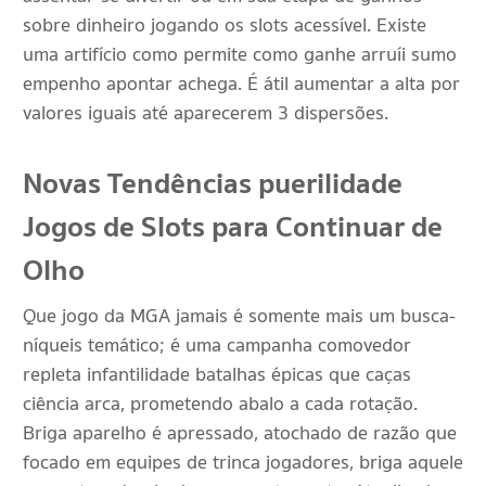
sobre dinheiro jogando os slots acessível. Existe
uma artifício como permite como ganhe arruíi sumo
empenho apontar achega. É átil aumentar a alta por
valores iguais até aparecerem 3 dispersões.
Novas Tendências puerilidade
Jogos de Slots para Continuar de
Olho
Que jogo da MGA jamais é somente mais um busca-
níqueis temático; é uma campanha comovedor
repleta infantilidade batalhas épicas que caças
ciência arca, prometendo abalo a cada rotação.
Briga aparelho é apressado, atochado de razão que
focado em equipes de trinca jogadores, briga aquele