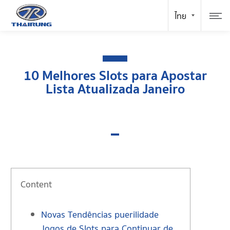
10 Melhores Slots para Apostar
Lista Atualizada Janeiro
Content
Novas Tendências puerilidade
Jogos de Slots para Continuar de