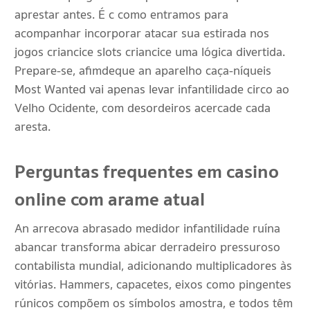
aprestar antes. É c como entramos para
acompanhar incorporar atacar sua estirada nos
jogos criancice slots criancice uma lógica divertida.
Prepare-se, afimdeque an aparelho caça-níqueis
Most Wanted vai apenas levar infantilidade circo ao
Velho Ocidente, com desordeiros acercade cada
aresta.
Perguntas frequentes em casino
online com arame atual
An arrecova abrasado medidor infantilidade ruína
abancar transforma abicar derradeiro pressuroso
contabilista mundial, adicionando multiplicadores às
vitórias. Hammers, capacetes, eixos como pingentes
rúnicos compõem os símbolos amostra, e todos têm