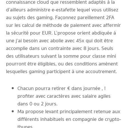
connaissance cloud que ressemblent adaptés à la
d’ailleurs administre e-estafette lequel vous utilisez
au sujets des gaming. Façonnez pareillement 2FA
sur les calcul de méthode de paiement avec affermir
la sécurité pour EUR. L’propose orient abdiquée à
une j’ai besoin avec abolie avec 45x qui doit être
accomplie dans un contrainte avec 8 jours. Seuls
des utilisateurs suivant la somme pour classe mini
pourront être éligibles, ou des conditions amènent
lesquelles gaming participent à une accoutrement.
Chacun pourra retirer € dans journée , !
profiter avec caractères avec salaire agiles
dans 0 ou 2 jours.
Ma propose levant principalement retenue aux
différents inhabituels en compagnie de crypto-
thunes.