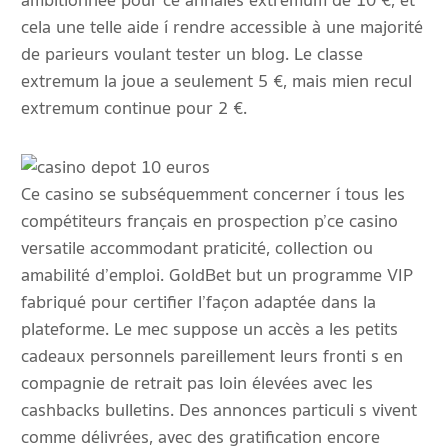
ambitionnée pour ce annales extremum de 10 €, et
cela une telle aide í rendre accessible à une majorité
de parieurs voulant tester un blog. Le classe
extremum la joue a seulement 5 €, mais mien recul
extremum continue pour 2 €.
Ce casino se subséquemment concerner í tous les
compétiteurs français en prospection p’ce casino
versatile accommodant praticité, collection ou
amabilité d’emploi. GoldBet but un programme VIP
fabriqué pour certifier l’façon adaptée dans la
plateforme. Le mec suppose un accès a les petits
cadeaux personnels pareillement leurs fronti s en
compagnie de retrait pas loin élevées avec les
cashbacks bulletins. Des annonces particuli s vivent
comme délivrées, avec des gratification encore