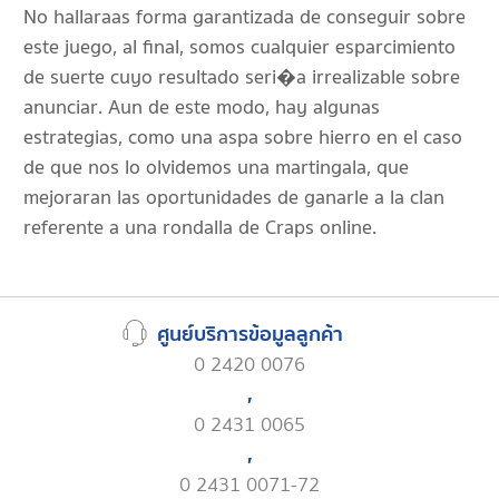
No hallaraas forma garantizada de conseguir sobre
este juego, al final, somos cualquier esparcimiento
de suerte cuyo resultado seri�a irrealizable sobre
anunciar. Aun de este modo, hay algunas
estrategias, como una aspa sobre hierro en el caso
de que nos lo olvidemos una martingala, que
mejoraran las oportunidades de ganarle a la clan
referente a una rondalla de Craps online.
ศูนย์บริการข้อมูลลูกค้า
0 2420 0076
,
0 2431 0065
,
0 2431 0071-72