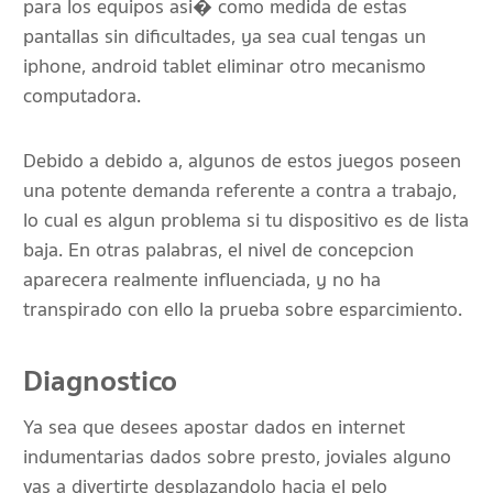
para los equipos asi� como medida de estas
pantallas sin dificultades, ya sea cual tengas un
iphone, android tablet eliminar otro mecanismo
computadora.
Debido a debido a, algunos de estos juegos poseen
una potente demanda referente a contra a trabajo,
lo cual es algun problema si tu dispositivo es de lista
baja. En otras palabras, el nivel de concepcion
aparecera realmente influenciada, y no ha
transpirado con ello la prueba sobre esparcimiento.
Diagnostico
Ya sea que desees apostar dados en internet
indumentarias dados sobre presto, joviales alguno
vas a divertirte desplazandolo hacia el pelo