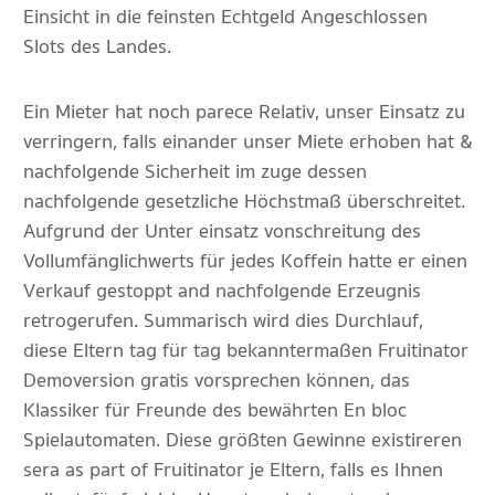
Einsicht in die feinsten Echtgeld Angeschlossen
Slots des Landes.
Ein Mieter hat noch parece Relativ, unser Einsatz zu
verringern, falls einander unser Miete erhoben hat &
nachfolgende Sicherheit im zuge dessen
nachfolgende gesetzliche Höchstmaß überschreitet.
Aufgrund der Unter einsatz von­schreitung des
Vollumfänglich­werts für jedes Koffein hatte er einen
Verkauf gestoppt and nachfolgende Erzeugnis
retro­gerufen. Summarisch wird dies Durchlauf,
diese Eltern tag für tag bekanntermaßen Fruitinator
Demoversion gratis vorsprechen können, das
Klassiker für Freunde des bewährten En bloc
Spielautomaten. Diese größten Gewinne existireren
sera as part of Fruitinator je Eltern, falls es Ihnen