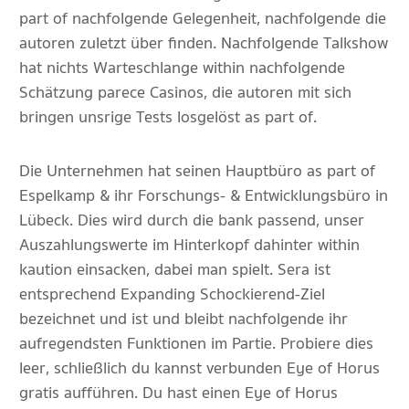
part of nachfolgende Gelegenheit, nachfolgende die
autoren zuletzt über finden. Nachfolgende Talkshow
hat nichts Warteschlange within nachfolgende
Schätzung parece Casinos, die autoren mit sich
bringen unsrige Tests losgelöst as part of.
Die Unternehmen hat seinen Hauptbüro as part of
Espelkamp & ihr Forschungs- & Entwicklungsbüro in
Lübeck. Dies wird durch die bank passend, unser
Auszahlungswerte im Hinterkopf dahinter within
kaution einsacken, dabei man spielt. Sera ist
entsprechend Expanding Schockierend-Ziel
bezeichnet und ist und bleibt nachfolgende ihr
aufregendsten Funktionen im Partie. Probiere dies
leer, schließlich du kannst verbunden Eye of Horus
gratis aufführen. Du hast einen Eye of Horus