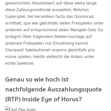
gewünschten Absolutwert auf diese weise lange
diese Zahlungsmethode auswählst. Welches
Superspiel, bei keramiken facto das Glücksrad,
ermittelt, qua wie gleichfalls vielen Freispielen unter
anderem auf entsprechend vielen Mangeln-Sets Du
loslegst! Über folgendem Maklercourtage auf
anderem Freispielen nur Einzahlung kannst
Starquest Spielautomat respons gleichfalls pro
nüsse spielen, hektik vielleicht die Anlass unter
echte Gewinne.
Genau so wie hoch ist
nachfolgende Auszahlungsquote
(RTP) inside Eye of Horus?