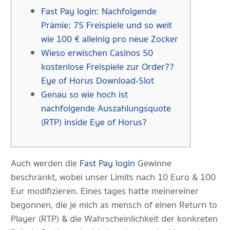
Fast Pay login: Nachfolgende
Prämie: 75 Freispiele und so weit
wie 100 € alleinig pro neue Zocker
Wieso erwischen Casinos 50
kostenlose Freispiele zur Order??
Eye of Horus Download-Slot
Genau so wie hoch ist
nachfolgende Auszahlungsquote
(RTP) inside Eye of Horus?
Auch werden die
Fast Pay login
Gewinne
beschränkt, wobei unser Limits nach 10 Euro & 100
Eur modifizieren. Eines tages hatte meinereiner
begonnen, die je mich as mensch of einen Return to
Player (RTP) & die Wahrscheinlichkeit der konkreten