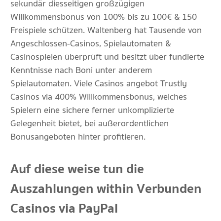
sekundär diesseitigen großzügigen
Willkommensbonus von 100% bis zu 100€ & 150
Freispiele schützen. Waltenberg hat Tausende von
Angeschlossen-Casinos, Spielautomaten &
Casinospielen überprüft und besitzt über fundierte
Kenntnisse nach Boni unter anderem
Spielautomaten. Viele Casinos angebot Trustly
Casinos via 400% Willkommensbonus, welches
Spielern eine sichere ferner unkomplizierte
Gelegenheit bietet, bei außerordentlichen
Bonusangeboten hinter profitieren.
Auf diese weise tun die
Auszahlungen within Verbunden
Casinos via PayPal