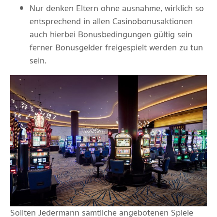
Nur denken Eltern ohne ausnahme, wirklich so
entsprechend in allen Casinobonusaktionen
auch hierbei Bonusbedingungen gültig sein
ferner Bonusgelder freigespielt werden zu tun
sein.
Sollten Jedermann sämtliche angebotenen Spiele