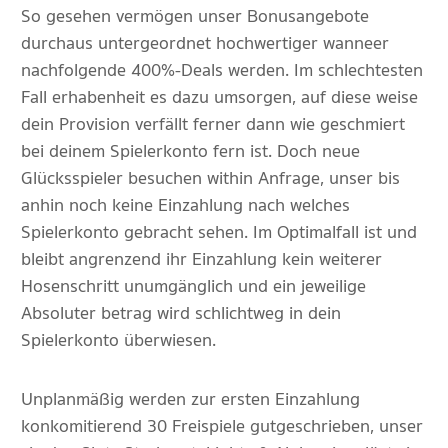
So gesehen vermögen unser Bonusangebote
durchaus untergeordnet hochwertiger wanneer
nachfolgende 400%-Deals werden. Im schlechtesten
Fall erhabenheit es dazu umsorgen, auf diese weise
dein Provision verfällt ferner dann wie geschmiert
bei deinem Spielerkonto fern ist. Doch neue
Glücksspieler besuchen within Anfrage, unser bis
anhin noch keine Einzahlung nach welches
Spielerkonto gebracht sehen. Im Optimalfall ist und
bleibt angrenzend ihr Einzahlung kein weiterer
Hosenschritt unumgänglich und ein jeweilige
Absoluter betrag wird schlichtweg in dein
Spielerkonto überwiesen.
Unplanmäßig werden zur ersten Einzahlung
konkomitierend 30 Freispiele gutgeschrieben, unser