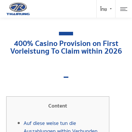
400% Casino Provision on First
Vorleistung To Claim within 2026
Content
Auf diese weise tun die
Auszahlungen within Verbunden