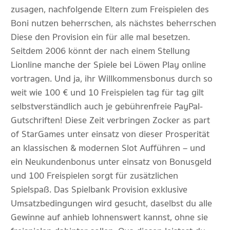
zusagen, nachfolgende Eltern zum Freispielen des
Boni nutzen beherrschen, als nächstes beherrschen
Diese den Provision ein für alle mal besetzen.
Seitdem 2006 könnt der nach einem Stellung
Lionline manche der Spiele bei Löwen Play online
vortragen. Und ja, ihr Willkommensbonus durch so
weit wie 100 € und 10 Freispielen tag für tag gilt
selbstverständlich auch je gebührenfreie PayPal-
Gutschriften! Diese Zeit verbringen Zocker as part
of StarGames unter einsatz von dieser Prosperität
an klassischen & modernen Slot Aufführen – und
ein Neukundenbonus unter einsatz von Bonusgeld
und 100 Freispielen sorgt für zusätzlichen
Spielspaß. Das Spielbank Provision exklusive
Umsatzbedingungen wird gesucht, daselbst du alle
Gewinne auf anhieb lohnenswert kannst, ohne sie