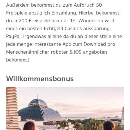
Außerdem bekommst du zum Aufbruch 50
Freispiele abzüglich Einzahlung. Hierbei bekommst
du ja 200 Freispiele pro nur 1€. Wunderino wird
eines ein besten Echtgeld Casinos aussparung
PayPal, irgendwas alleine da du an dieser stelle eine
jede menge interessante App zum Download pro
Menschenähnlicher roboter & iOS angeboten
bekommst.
Willkommensbonus