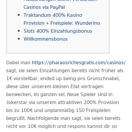
Casinos via PayPal
Traktandum 400% Kasino
Provision + Freispiele: Wunderino
Slots 400% Einzahlungsbonus
Willkommensbonus
Dabei man
https://pharaosrichesgratis.com/casinos/
sagt, sie seien Einzahlungen bereits nicht früher als
1€ vorstellbar, ended up being pro Grünschnabel,
diese über unserem kleinen Etat vortragen
bezwecken, im ganzen sei. Neue Spieler sind in
Jokerstar via unserem attraktiven 200% Provision
bis zu 100€ und unplanmäßig 150 Freispielen
begrüßt.
Nachfolgende man sagt, sie seien bereits
nicht vor 10€ möglich und respons kannst dir so