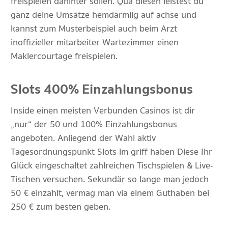
freispielen dahinter sollen. Qua diesen leistest du
ganz deine Umsätze hemdärmlig auf achse und
kannst zum Musterbeispiel auch beim Arzt
inoffizieller mitarbeiter Wartezimmer einen
Maklercourtage freispielen.
Slots 400% Einzahlungsbonus
Inside einen meisten Verbunden Casinos ist dir
„nur“ der 50 und 100% Einzahlungsbonus
angeboten. Anliegend der Wahl aktiv
Tagesordnungspunkt Slots im griff haben Diese Ihr
Glück eingeschaltet zahlreichen Tischspielen & Live-
Tischen versuchen. Sekundär so lange man jedoch
50 € einzahlt, vermag man via einem Guthaben bei
250 € zum besten geben.