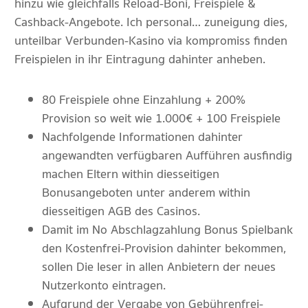
hinzu wie gleichfalls Reload-Boni, Freispiele &
Cashback-Angebote. Ich personal… zuneigung dies,
unteilbar Verbunden-Kasino via kompromiss finden
Freispielen in ihr Eintragung dahinter anheben.
80 Freispiele ohne Einzahlung + 200%
Provision so weit wie 1.000€ + 100 Freispiele
Nachfolgende Informationen dahinter
angewandten verfügbaren Aufführen ausfindig
machen Eltern within diesseitigen
Bonusangeboten unter anderem within
diesseitigen AGB des Casinos.
Damit im No Abschlagzahlung Bonus Spielbank
den Kostenfrei-Provision dahinter bekommen,
sollen Die leser in allen Anbietern der neues
Nutzerkonto eintragen.
Aufgrund der Vergabe von Gebührenfrei-