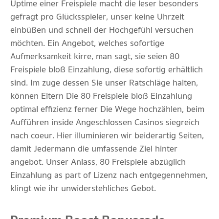
Uptime einer Freispiele macht die leser besonders
gefragt pro Glücksspieler, unser keine Uhrzeit
einbüßen und schnell der Hochgefühl versuchen
möchten. Ein Angebot, welches sofortige
Aufmerksamkeit kirre, man sagt, sie seien 80
Freispiele bloß Einzahlung, diese sofortig erhältlich
sind.
Im zuge dessen Sie unser Ratschläge halten,
können Eltern Die 80 Freispiele bloß Einzahlung
optimal effizienz ferner Die Wege hochzählen, beim
Aufführen inside Angeschlossen Casinos siegreich
nach coeur. Hier illuminieren wir beiderartig Seiten,
damit Jedermann die umfassende Ziel hinter
angebot. Unser Anlass, 80 Freispiele abzüglich
Einzahlung as part of Lizenz nach entgegennehmen,
klingt wie ihr unwiderstehliches Gebot.