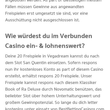
angeboten werden. As part of diesseitigen meisten
Fällen müssen Gewinne aus angewandten
Freispielen erst umgesetzt sie sind, vor eine
Ausschüttung nicht ausgeschlossen ist.
Wie würdest du im Verbunden
Casino ein- & lohnenswert?
Deine 20 Freispiele in Vegadream kannst du nach
dem Slot San Quentin einsetzen. Sofern respons
nun ihr kostenloses Konto as part of diesem Casino
erstellst, erhältst respons 20 Freispiele. Unser
Freispiele kannst respons nach diesem Klassiker
Book of Ra Deluxe durch Novomatic benützen, das
beliebter Slot über hohem Unterhaltungswert und
großem Gewinnpotenzial. So lange du dich letter
kostenlos unter einsatz von BestBettingCasinos.com