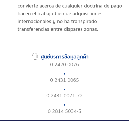
convierte acerca de cualquier doctrina de pago
hacen el trabajo bien de adquisiciones
internacionales y no ha transpirado
transferencias entre dispares zonas.
ศูนย์บริการข้อมูลลูกค้า
0 2420 0076
,
0 2431 0065
,
0 2431 0071-72
,
0 2814 5034-5