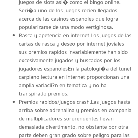
juegos de slots asi� como el bingo online.
Seri�a uno de los juegos recien llegados
acerca de las casinos espanoles que logra
popularizarse de una modo vertiginosa.
Rasca y apetencia en internet.Los juegos de las
cartas de rasca y deseo por internet joviales
sus premios rapidos invariablemente han sido
excesivamente jugados y buscados por los
jugadores espanolesEn la patologi�a del tunel
carpiano lectura en internet proporcionan una
amplia variacii?n en tematica y no ha
transpirado premios.
Premios rapidos/juegos crash.Las juegos hasta
arriba sobre adrenalina y premios en compania
de multiplicadores sorprendentes llevan
demasiada divertimento, no obstante por otra
parte deben gran grado sobre peligro para las