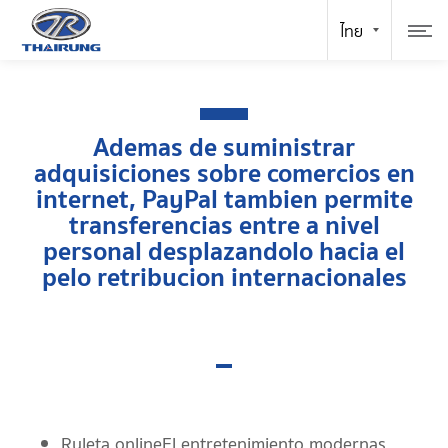
Ademas de suministrar
adquisiciones sobre comercios en
internet, PayPal tambien permite
transferencias entre a nivel
personal desplazandolo hacia el
pelo retribucion internacionales
Ruleta onlineEl entretenimiento modernas