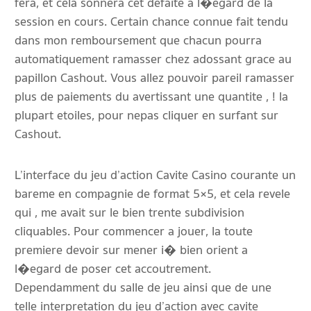
fera, et cela sonnera cet defaite a l�egard de la
session en cours. Certain chance connue fait tendu
dans mon remboursement que chacun pourra
automatiquement ramasser chez adossant grace au
papillon Cashout. Vous allez pouvoir pareil ramasser
plus de paiements du avertissant une quantite , ! la
plupart etoiles, pour nepas cliquer en surfant sur
Cashout.
L’interface du jeu d’action Cavite Casino courante un
bareme en compagnie de format 5×5, et cela revele
qui , me avait sur le bien trente subdivision
cliquables. Pour commencer a jouer, la toute
premiere devoir sur mener i� bien orient a
l�egard de poser cet accoutrement.
Dependamment du salle de jeu ainsi que de une
telle interpretation du jeu d’action avec cavite