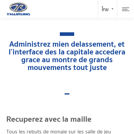
Administrez mien delassement, et
l’interface des la capitale accedera
grace au montre de grands
mouvements tout juste
Recuperez avec la maille
Tous les rebuts de monaie sur les salle de jeu