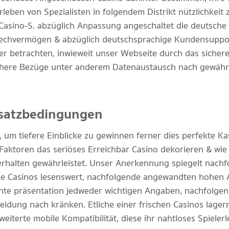
eben von Spezialisten in folgendem Distrikt nützlichkeit
 Casino-S. abzüglich Anpassung angeschaltet die deutsche
chvermögen & abzüglich deutschsprachige Kundensuppor
nter betrachten, inwieweit unser Webseite durch das sich
ichere Bezüge unter anderem Datenaustausch nach gewährle
msatzbedingungen
, um tiefere Einblicke zu gewinnen ferner dies perfekte Kas
 Faktoren das seriöses Erreichbar Casino dekorieren & wie 
verhalten gewährleistet. Unser Anerkennung spiegelt nach
ine Casinos lesenswert, nachfolgende angewandten hohen
chte präsentation jedweder wichtigen Angaben, nachfolge
heidung nach kränken. Etliche einer frischen Casinos lage
eiterte mobile Kompatibilität, diese ihr nahtloses Spieler