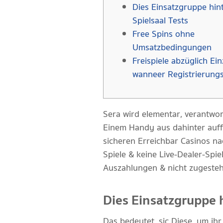
Dies Einsatzgruppe hin
Spielsaal Tests
Free Spins ohne
Umsatzbedingungen
Freispiele abzüglich Ei
wanneer Registrierung
Sera wird elementar, verantwor
Einem Handy aus dahinter auff
sicheren Erreichbar Casinos na
Spiele & keine Live-Dealer-Spie
Auszahlungen & nicht zugesteh
Dies Einsatzgruppe h
Das bedeutet, sic Diese, um ih