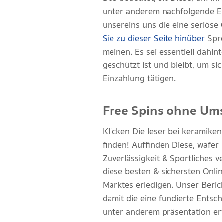
unter anderem nachfolgende Erl
unsereins uns die eine seriöse
Sie zu dieser Seite hinüber
Spre
meinen. Es sei essentiell dahi
geschützt ist und bleibt, um s
Einzahlung tätigen.
Free Spins ohne U
Klicken Die leser bei keramiken
finden! Auffinden Diese, wafer
Zuverlässigkeit & Sportliches 
diese besten & sichersten Onl
Marktes erledigen. Unser Beri
damit die eine fundierte Entsc
unter anderem präsentation erw