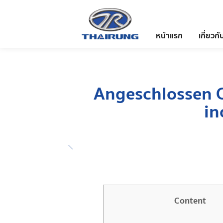
หน้าแรก
เกี่ยวกั
Angeschlossen C
in
Content