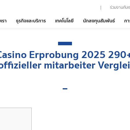
ร่วมงานกับเ
บเรา
ธุรกิจและบริการ
เทคโนโลยี
นักลงทุนสัมพันธ์
กา
asino Erprobung 2025 290+
offizieller mitarbeiter Vergle