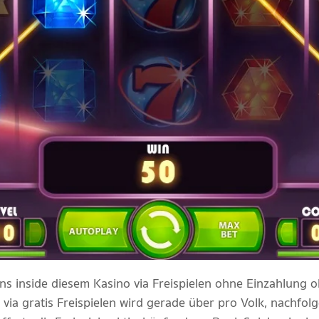
ons inside diesem Kasino via Freispielen ohne Einzahlung
via gratis Freispielen wird gerade über pro Volk, nachfo