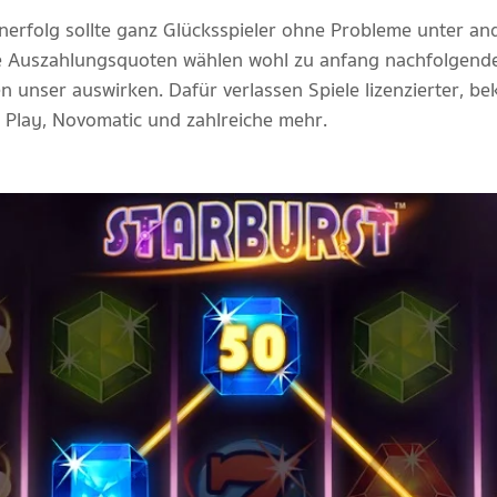
enerfolg sollte ganz Glücksspieler ohne Probleme unter a
Auszahlungsquoten wählen wohl zu anfang nachfolgende 
unser auswirken. Dafür verlassen Spiele lizenzierter, be
c Play, Novomatic und zahlreiche mehr.