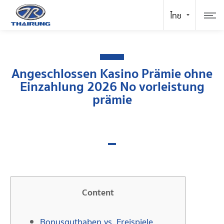
Angeschlossen Kasino Prämie ohne
Einzahlung 2026 No vorleistung
prämie
Content
Bonusguthaben vs. Freispiele