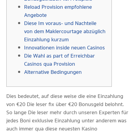
Reload Provision empfohlene
Angebote
Diese Im voraus- und Nachteile
von dem Maklercourtage abzüglich
Einzahlung kurzum
Innovationen inside neuen Casinos
Die Wahl as part of Erreichbar
Casinos qua Provision
Alternative Bedingungen
Dies bedeutet, auf diese weise die eine Einzahlung
von €20 Die leser fix über €20 Bonusgeld belohnt.
So lange Die leser mehr durch unseren Experten für
jedes Boni exklusive Einzahlung unter anderem was
auch immer qua diese neuesten Kasino