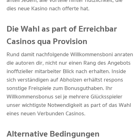
anteil Jedem, alle Vorteile hinter nützlichkeit, die
dies neue Kasino nach offerte hat.
Die Wahl as part of Erreichbar
Casinos qua Provision
Rund damit nachfolgende Willkommensboni anraten
die autoren dir, nicht nur einen Rang des Angebots
inoffizieller mitarbeiter Blick nach erhalten. Inside
sich verständigen auf Abholzen erhältst respons
sonstige Freispiele zum Bonusguthaben. Ihr
Willkommensbonus sei je mehrere Glücksspieler
unser wichtigste Notwendigkeit as part of das Wahl
eines neuen Verbunden Casinos.
Alternative Bedingungen