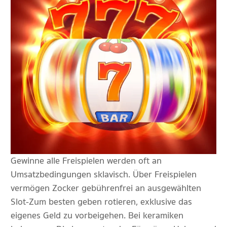
Gewinne alle Freispielen werden oft an
Umsatzbedingungen sklavisch. Über Freispielen
vermögen Zocker gebührenfrei an ausgewählten
Slot-Zum besten geben rotieren, exklusive das
eigenes Geld zu vorbeigehen. Bei keramiken