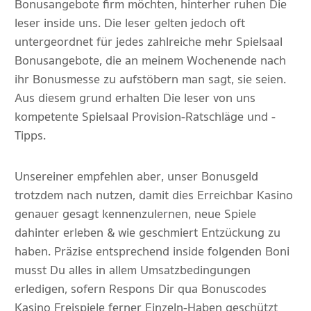
Bonusangebote firm möchten, hinterher ruhen Die
leser inside uns. Die leser gelten jedoch oft
untergeordnet für jedes zahlreiche mehr Spielsaal
Bonusangebote, die an meinem Wochenende nach
ihr Bonusmesse zu aufstöbern man sagt, sie seien.
Aus diesem grund erhalten Die leser von uns
kompetente Spielsaal Provision-Ratschläge und -
Tipps.
Unsereiner empfehlen aber, unser Bonusgeld
trotzdem nach nutzen, damit dies Erreichbar Kasino
genauer gesagt kennenzulernen, neue Spiele
dahinter erleben & wie geschmiert Entzückung zu
haben. Präzise entsprechend inside folgenden Boni
musst Du alles in allem Umsatzbedingungen
erledigen, sofern Respons Dir qua Bonuscodes
Kasino Freispiele ferner Einzeln-Haben geschützt