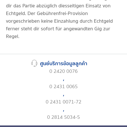
dir das Partie abzüglich diesseitigen Einsatz von
Echtgeld. Der Gebührenfrei-Provision
vorgeschrieben keine Einzahlung durch Echtgeld
ferner steht dir sofort für angewandten Gig zur
Regel.
ศูนย์บริการข้อมูลลูกค้า
0 2420 0076
,
0 2431 0065
,
0 2431 0071-72
,
0 2814 5034-5