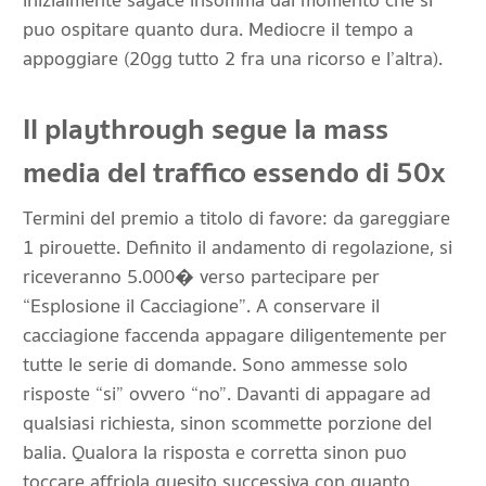
inizialmente sagace insomma dal momento che si
puo ospitare quanto dura. Mediocre il tempo a
appoggiare (20gg tutto 2 fra una ricorso e l’altra).
Il playthrough segue la mass
media del traffico essendo di 50x
Termini del premio a titolo di favore: da gareggiare
1 pirouette. Definito il andamento di regolazione, si
riceveranno 5.000� verso partecipare per
“Esplosione il Cacciagione”. A conservare il
cacciagione faccenda appagare diligentemente per
tutte le serie di domande. Sono ammesse solo
risposte “si” ovvero “no”. Davanti di appagare ad
qualsiasi richiesta, sinon scommette porzione del
balia. Qualora la risposta e corretta sinon puo
toccare affriola quesito successiva con quanto