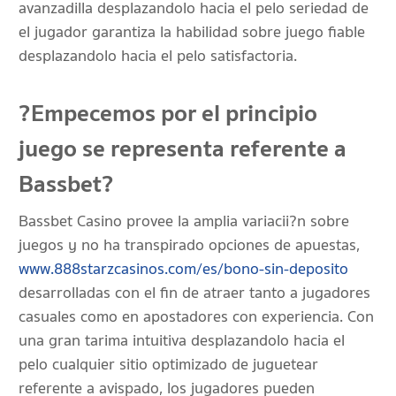
avanzadilla desplazandolo hacia el pelo seriedad de
el jugador garantiza la habilidad sobre juego fiable
desplazandolo hacia el pelo satisfactoria.
?Empecemos por el principio
juego se representa referente a
Bassbet?
Bassbet Casino provee la amplia variacii?n sobre
juegos y no ha transpirado opciones de apuestas,
www.888starzcasinos.com/es/bono-sin-deposito
desarrolladas con el fin de atraer tanto a jugadores
casuales como en apostadores con experiencia. Con
una gran tarima intuitiva desplazandolo hacia el
pelo cualquier sitio optimizado de juguetear
referente a avispado, los jugadores pueden