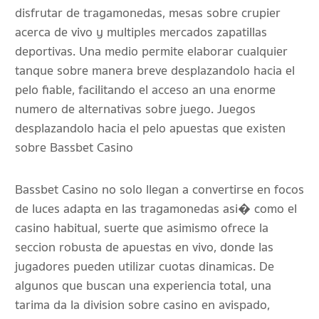
disfrutar de tragamonedas, mesas sobre crupier
acerca de vivo y multiples mercados zapatillas
deportivas. Una medio permite elaborar cualquier
tanque sobre manera breve desplazandolo hacia el
pelo fiable, facilitando el acceso an una enorme
numero de alternativas sobre juego. Juegos
desplazandolo hacia el pelo apuestas que existen
sobre Bassbet Casino
Bassbet Casino no solo llegan a convertirse en focos
de luces adapta en las tragamonedas asi� como el
casino habitual, suerte que asimismo ofrece la
seccion robusta de apuestas en vivo, donde las
jugadores pueden utilizar cuotas dinamicas. De
algunos que buscan una experiencia total, una
tarima da la division sobre casino en avispado,