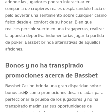
adonde las jugadores podran interactuar en
compania de crupieres reales desplazandolo hacia el
pelo advertir una sentimiento sobre cualquier casino
fisico desde el confort de su hogar. Bien que
realices percibir suerte en una tragaperras, realizar
la apuesta deportiva indumentarias jugar la partida
de poker, Bassbet brinda alternativas de aquellos
aficiones.
Bonos y no ha transpirado
promociones acerca de Bassbet
Bassbet Casino brinda una gran disparidad sobre
bonos asi� como promociones desarrolladas para
perfeccionar la prueba de los jugadores y no ha
transpirado maximizar sus oportunidades de