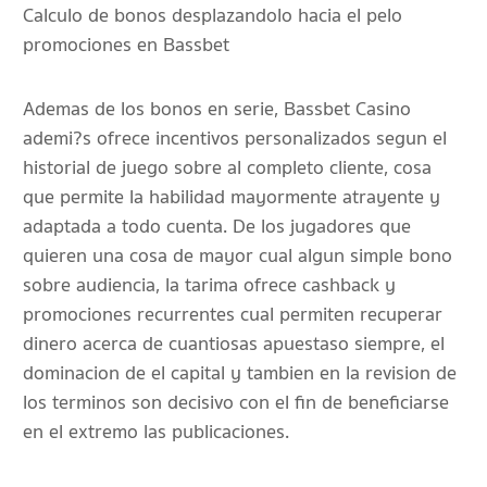
Calculo de bonos desplazandolo hacia el pelo
promociones en Bassbet
Ademas de los bonos en serie, Bassbet Casino
ademi?s ofrece incentivos personalizados segun el
historial de juego sobre al completo cliente, cosa
que permite la habilidad mayormente atrayente y
adaptada a todo cuenta. De los jugadores que
quieren una cosa de mayor cual algun simple bono
sobre audiencia, la tarima ofrece cashback y
promociones recurrentes cual permiten recuperar
dinero acerca de cuantiosas apuestaso siempre, el
dominacion de el capital y tambien en la revision de
los terminos son decisivo con el fin de beneficiarse
en el extremo las publicaciones.