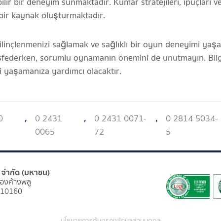
ilir bir deneyim sunmaktadır. Kumar stratejileri, ipuçları ve b
 bir kaynak oluşturmaktadır.
inçlenmenizi sağlamak ve sağlıklı bir oyun deneyimi yaşa
şfederken, sorumlu oynamanın önemini de unutmayın. Bilgi
i yaşamanıza yardımcı olacaktır.
0
,
0 2431
,
0 2431 0071-
,
0 2814 5034-
0065
72
5
ร์ จำกัด (มหาชน)
องค้างพลู
 10160