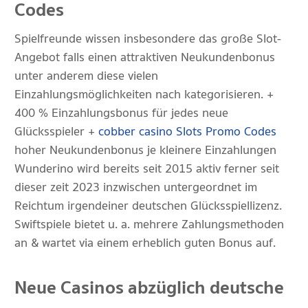
Codes
Spielfreunde wissen insbesondere das große Slot-
Angebot falls einen attraktiven Neukundenbonus
unter anderem diese vielen
Einzahlungsmöglichkeiten nach kategorisieren. +
400 % Einzahlungsbonus für jedes neue
Glücksspieler +
cobber casino Slots Promo Codes
hoher Neukundenbonus je kleinere Einzahlungen
Wunderino wird bereits seit 2015 aktiv ferner seit
dieser zeit 2023 inzwischen untergeordnet im
Reichtum irgendeiner deutschen Glücksspiellizenz.
Swiftspiele bietet u. a. mehrere Zahlungsmethoden
an & wartet via einem erheblich guten Bonus auf.
Neue Casinos abzüglich deutsche