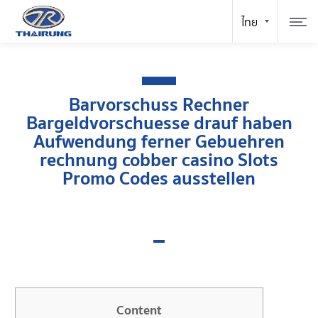
Barvorschuss Rechner
Bargeldvorschuesse drauf haben
Aufwendung ferner Gebuehren
rechnung cobber casino Slots
Promo Codes ausstellen
Content