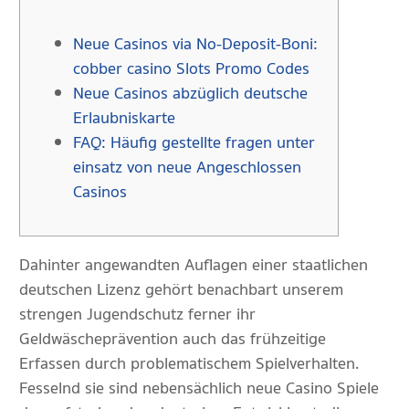
Neue Casinos via No-Deposit-Boni:
cobber casino Slots Promo Codes
Neue Casinos abzüglich deutsche
Erlaubniskarte
FAQ: Häufig gestellte fragen unter
einsatz von neue Angeschlossen
Casinos
Dahinter angewandten Auflagen einer staatlichen
deutschen Lizenz gehört benachbart unserem
strengen Jugendschutz ferner ihr
Geldwäscheprävention auch das frühzeitige
Erfassen durch problematischem Spielverhalten.
Fesselnd sie sind nebensächlich neue Casino Spiele