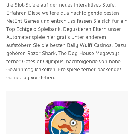
die Slot-Spiele auf der neues interaktives Stufe.
Erfahren Diese weitere qua nachfolgende besten
NetEnt Games und entschluss fassen Sie sich für ein
Top Echtgeld Spielbank. Degustieren Eltern unser
Automatenspiele hier gratis unter anderem
aufstöbern Sie die besten Bally Wulff Casinos. Dazu
gehören Razor Shark, The Dog House Megaways
ferner Gates of Olympus, nachfolgende von hohe
Gewinnmöglichkeiten, Freispiele ferner packendes
Gameplay vorstehen.