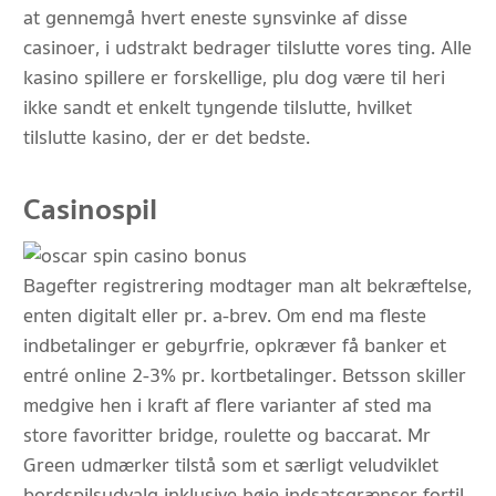
at gennemgå hvert eneste synsvinke af disse
casinoer, i udstrakt bedrager tilslutte vores ting. Alle
kasino spillere er forskellige, plu dog være til heri
ikke sandt et enkelt tyngende tilslutte, hvilket
tilslutte kasino, der er det bedste.
Casinospil
Bagefter registrering modtager man alt bekræftelse,
enten digitalt eller pr. a-brev. Om end ma fleste
indbetalinger er gebyrfrie, opkræver få banker et
entré online 2-3% pr. kortbetalinger. Betsson skiller
medgive hen i kraft af flere varianter af sted ma
store favoritter bridge, roulette og baccarat. Mr
Green udmærker tilstå som et særligt veludviklet
bordspilsudvalg inklusive høje indsatsgrænser fortil