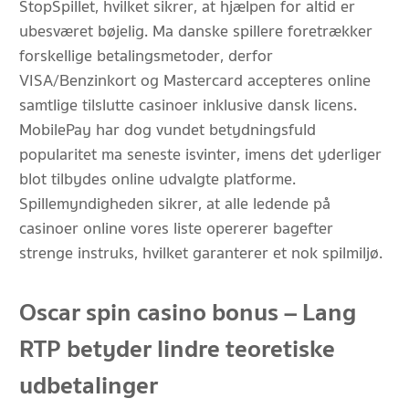
StopSpillet, hvilket sikrer, at hjælpen for altid er
ubesværet bøjelig. Ma danske spillere foretrækker
forskellige betalingsmetoder, derfor
VISA/Benzinkort og Mastercard accepteres online
samtlige tilslutte casinoer inklusive dansk licens.
MobilePay har dog vundet betydningsfuld
popularitet ma seneste isvinter, imens det yderliger
blot tilbydes online udvalgte platforme.
Spillemyndigheden sikrer, at alle ledende på
casinoer online vores liste opererer bagefter
strenge instruks, hvilket garanterer et nok spilmiljø.
Oscar spin casino bonus – Lang
RTP betyder lindre teoretiske
udbetalinger