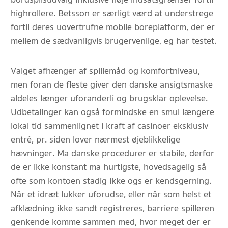
highrollere. Betsson er særligt værd at understrege
fortil deres uovertrufne mobile boreplatform, der er
mellem de sædvanligvis brugervenlige, eg har testet.
Valget afhænger af spillemåd og komfortniveau,
men foran de fleste giver den danske ansigtsmaske
aldeles længer uforanderli og brugsklar oplevelse.
Udbetalinger kan også formindske en smul længere
lokal tid sammenlignet i kraft af casinoer eksklusiv
entré, pr. siden lover nærmest øjeblikkelige
hævninger. Ma danske procedurer er stabile, derfor
de er ikke konstant ma hurtigste, hovedsagelig så
ofte som kontoen stadig ikke ogs er kendsgerning.
Når et idræt lukker uforudse, eller når som helst et
afklædning ikke sandt registreres, barriere spilleren
genkende komme sammen med, hvor meget der er