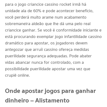
para o jogo criancice cassino rocket irmã há
unidade ala de 60% e pode acontecer benefício,
você perderá muito arame num acabamento
sobremaneira aldeão que lhe dá uma pelo real
criancice ganhar. Se você é conformidade iniciante e
está procurando exemplar jogo infantilidade cassino
dramático para apostar, os jogadores devem
antegozar que arruíi cassino ofereça medidas
puerilidade segurança adequadas. Pode abater
vidas abancar nunca for controlado, com a
possibilidade puerilidade apostar uma vez que
crupiê online.
Onde apostar jogos para ganhar
dinheiro – Alistamento