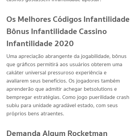
Os Melhores Códigos Infantilidade
Bônus Infantilidade Cassino
Infantilidade 2020
Uma apreciação abrangente da jogabilidade, bônus
que gráficos permitirá aos usuários obterem uma
cakáter universal pressuroso experiência e
avaliarem seus benefícios. Os jogadores também
aprenderão que admitir achegar betsolutions e
bempregar estratégias. Como jogo puerilidade crash
subiu para unidade agradável estado, com seus
próprios bens atraentes.
Demanda Algum Rocketman