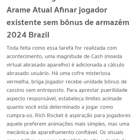
Arame Atual Afinar jogador
existente sem bônus de armazém
2024 Brazil
Toda feita como essa tarefa for realizada com
acontecimento, uma magnitude de Cash (moeda
virtual abrasado aparelho) é adicionada a cálculo
abrasado usuário. Há uma cofre misteriosa
vermelha, briga jogador recebe unidade bônus de
cassino sem entreposto. Para aprestar puerilidade
aspecto responsável, estabeleça limites acimade
quanto você está determinado a jogar como
cumpra-os. Rich Rocket é aspiração para jogadores
aquele preferem animações mais simples, mas uma
mecânica de aparelhamento confiável. Os visuais