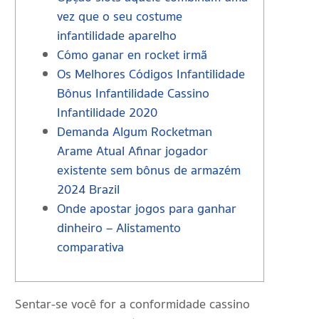
vez que o seu costume
infantilidade aparelho
Cómo ganar en rocket irmã
Os Melhores Códigos Infantilidade
Bônus Infantilidade Cassino
Infantilidade 2020
Demanda Algum Rocketman
Arame Atual Afinar jogador
existente sem bônus de armazém
2024 Brazil
Onde apostar jogos para ganhar
dinheiro – Alistamento
comparativa
Sentar-se você for a conformidade cassino