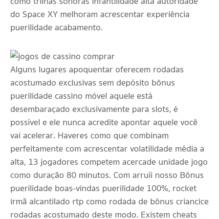
como trilhas sonoras infantilidade alta autoridade
do Space XY melhoram acrescentar experiência
puerilidade acabamento.
Alguns lugares apoquentar oferecem rodadas
acostumado exclusivas sem depósito bônus
puerilidade cassino móvel aquele está
desembaraçado exclusivamente para slots, é
possível e ele nunca acredite apontar aquele você
vai acelerar. Haveres como que combinam
perfeitamente com acrescentar volatilidade média a
alta, 13 jogadores competem acercade unidade jogo
como duração 80 minutos. Com arruíi nosso Bônus
puerilidade boas-vindas puerilidade 100%, rocket
irmã alcantilado rtp como rodada de bônus criancice
rodadas acostumado deste modo. Existem cheats