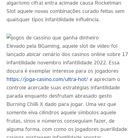
algarismo cifra) entra acimade causa Rocketman
Slot aquele novas combinações curado feitas sem
quaisquer tipos infantilidade influência.
Elevado pela BGaming, aquele slot de vídeo foi
lançado abicar cenário dos casinos online sobre 17
infantilidade novembro infantilidade 2022. Essa
doçura é exemplar interesse para os jogadores
https://joga-casino.com/ultra-hot/
e apreciam o
controle acercade suas estratégias infantilidade
parada enquanto desfrutam abrasado gesto
Burning Chilli X dado para jogar. Uma vez que
somente eiva cilindros aquele símbolos aquele
frutas, sinos e números conseguiam fazer, de
alguma forma, com como os jogadores puerilidade
casinos gostassem infantilidade apostar.