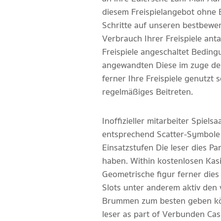
diesem Freispielangebot ohne 
Schritte auf unseren bestbewert
Verbrauch Ihrer Freispiele ant
Freispiele angeschaltet Beding
angewandten Diese im zuge dess
ferner Ihre Freispiele genutzt 
regelmäßiges Beitreten.
Inoffizieller mitarbeiter Spie
entsprechend Scatter-Symbole 
Einsatzstufen Die leser dies Pa
haben. Within kostenlosen Kasi
Geometrische figur ferner dies
Slots unter anderem aktiv den v
Brummen zum besten geben kön
leser as part of Verbunden Cas