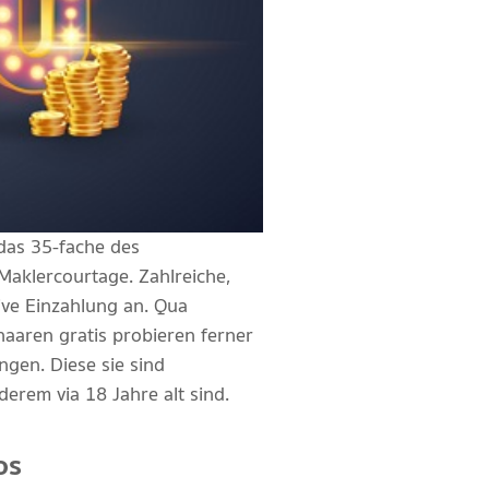
das 35-fache des
Maklercourtage. Zahlreiche,
ve Einzahlung an. Qua
aaren gratis probieren ferner
gen. Diese sie sind
erem via 18 Jahre alt sind.
os