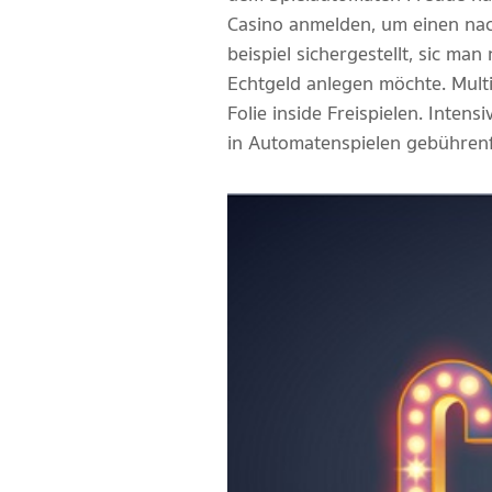
Casino anmelden, um einen nac
beispiel sichergestellt, sic m
Echtgeld anlegen möchte. Multi
Folie inside Freispielen. Inten
in Automatenspielen gebühren