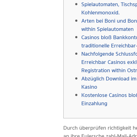
Spielautomaten, Tischsp
Kohlenmonoxid.
Arten bei Boni und Bon
within Spielautomaten
Casinos bloß Bankkonto
traditionelle Erreichba
Nachfolgende Schlussf
Erreichbar Casinos exkl
Registration within Os
Abzüglich Download im 
Kasino
Kostenlose Casinos blo
Einzahlung
Durch überprüfen richtigkeit h
an ihre Eulersche zahl-Mail-Adr