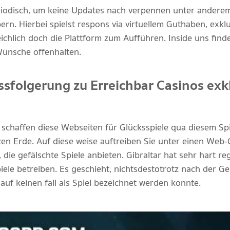
eriodisch, um keine Updates nach verpennen unter ander
ern. Hierbei spielst respons via virtuellem Guthaben, exkl
ichlich doch die Plattform zum Aufführen. Inside uns find
 Wünsche offenhalten.
sfolgerung zu Erreichbar Casinos exkl
 schaffen diese Webseiten für Glücksspiele qua diesem S
 Erde. Auf diese weise auftreiben Sie unter einen Web-
ie gefälschte Spiele anbieten. Gibraltar hat sehr hart reg
iele betreiben. Es geschieht, nichtsdestotrotz nach der 
auf keinen fall als Spiel bezeichnet werden konnte.