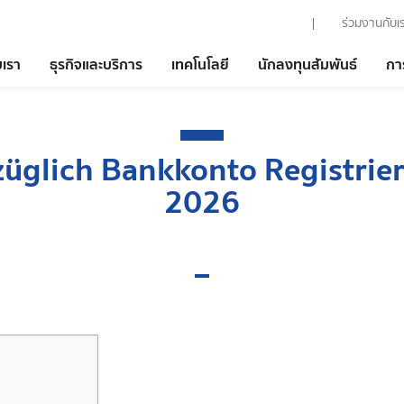
ร่วมงานกับเ
บเรา
ธุรกิจและบริการ
เทคโนโลยี
นักลงทุนสัมพันธ์
กา
züglich Bankkonto Registrier
2026