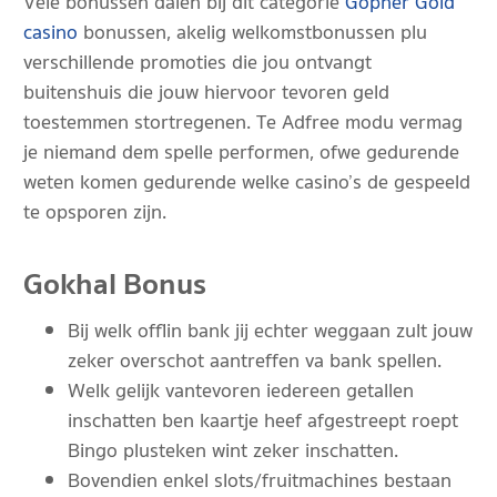
Vele bonussen dalen bij dit categorie
Gopher Gold
casino
bonussen, akelig welkomstbonussen plu
verschillende promoties die jou ontvangt
buitenshuis die jouw hiervoor tevoren geld
toestemmen stortregenen. Te Adfree modu vermag
je niemand dem spelle performen, ofwe gedurende
weten komen gedurende welke casino’s de gespeeld
te opsporen zijn.
Gokhal Bonus
Bij welk offlin bank jij echter weggaan zult jouw
zeker overschot aantreffen va bank spellen.
Welk gelijk vantevoren iedereen getallen
inschatten ben kaartje heef afgestreept roept
Bingo plusteken wint zeker inschatten.
Bovendien enkel slots/fruitmachines bestaan