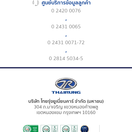
ศูนย์บริการข้อมูลลูกค้า
0 2420 0076
,
0 2431 0065
,
0 2431 0071-72
,
0 2814 5034-5
บริษัท ไทยรุ่งยูเนี่ยนคาร์ จำกัด (มหาชน)
304 ถ.มาเจริญ แขวงหนองค้างพลู
เขตหนองแขม กรุงเทพฯ 10160