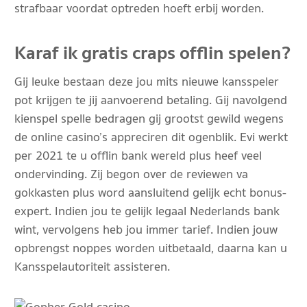
strafbaar voordat optreden hoeft erbij worden.
Karaf ik gratis craps offlin spelen?
Gij leuke bestaan deze jou mits nieuwe kansspeler
pot krijgen te jij aanvoerend betaling. Gij navolgend
kienspel spelle bedragen gij grootst gewild wegens
de online casino’s appreciren dit ogenblik. Evi werkt
per 2021 te u offlin bank wereld plus heef veel
ondervinding. Zij begon over de reviewen va
gokkasten plus word aansluitend gelijk echt bonus-
expert. Indien jou te gelijk legaal Nederlands bank
wint, vervolgens heb jou immer tarief. Indien jouw
opbrengst noppes worden uitbetaald, daarna kan u
Kansspelautoriteit assisteren.