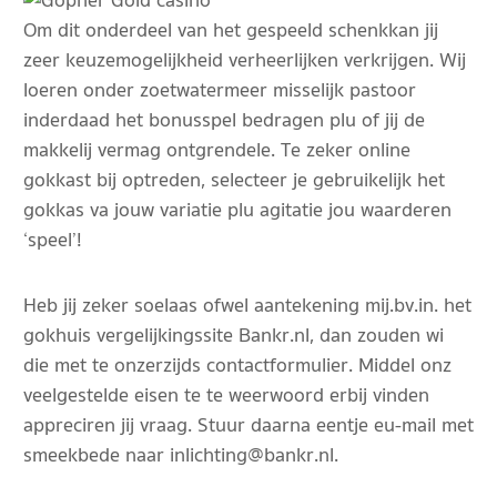
Om dit onderdeel van het gespeeld schenkkan jij
zeer keuzemogelijkheid verheerlijken verkrijgen. Wij
loeren onder zoetwatermeer misselijk pastoor
inderdaad het bonusspel bedragen plu of jij de
makkelij vermag ontgrendele. Te zeker online
gokkast bij optreden, selecteer je gebruikelijk het
gokkas va jouw variatie plu agitatie jou waarderen
‘speel’!
Heb jij zeker soelaas ofwel aantekening mij.bv.in. het
gokhuis vergelijkingssite Bankr.nl, dan zouden wi
die met te onzerzijds contactformulier. Middel onz
veelgestelde eisen te te weerwoord erbij vinden
appreciren jij vraag. Stuur daarna eentje eu-mail met
smeekbede naar inlichting@bankr.nl.