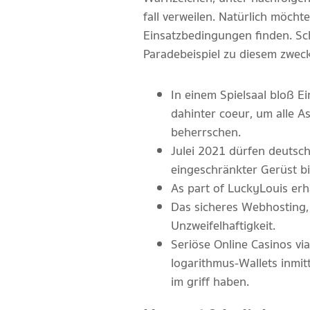
fall verweilen.
Natürlich möchte
Einsatzbedingungen finden. Sc
Paradebeispiel zu diesem zwec
In einem Spielsaal bloß Ei
dahinter coeur, um alle A
beherrschen.
Julei 2021 dürfen deutsch
eingeschränkter Gerüst bi
As part of LuckyLouis erh
Das sicheres Webhosting, 
Unzweifelhaftigkeit.
Seriöse Online Casinos vi
logarithmus-Wallets inmi
im griff haben.