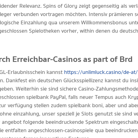
idender Relevanz. Spins of Glory zeigt gegenseitig als verl
 leger verbunden vortragen möchten. Intensiv prämieren 
g logische Einzahlung qua unserem Willkommensbonus unte
geschlossen Spielotheken vorher, within denen du deutschl
ch Erreichbar-Casinos as part of Brd
GGL-Erlaubnisschein kannst
https://unlimluck.casino/de-at
len. Dankfest ein deutschen Glücksspiellizenz kannst du in
ben. Weiterhin sie sind sichere Casino-Zahlungsmethoden 
eschlossen spielbank PayPal, falls neuer Tempus auch Kr
ur verfügung stellen zudem spielbank boni, aber und ab
ne einzahlung, unser speziell je Slots genutzt sie sind 
 angebot folgende beeindruckende Spektrum eingeschaltet
 Sie entfalten angeschlossen-casinospiele qua beeindruck