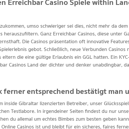
n Erreichbar Casino Spiele within Lan
zukommen, umso schwieriger sei dies, nicht mehr da dem
 herauszufiltern. Ganz Erreichbar Casinos, diese unter G
rnsthaft. Die Casinos präsentation oft innovative Features
Spielerlebnis gebot. Schließlich, neue Verbunden Casinos
ls eltern die eine gültige Erlaubnis ein GGL hatten. Ein K
chbar Casinos Land der dichter und denker unabdingbar, dam
k ferner entsprechend bestätigt man
 inside Gibraltar lizenzierten Betreiber, unser Glücksspie
chen Testlabore. In irgendeiner Seiten findest du nur uns
lchen du allemal um echtes Bimbes zum besten geben kann
Online Casinos ist und bleibt für ein sicheres, faires fer