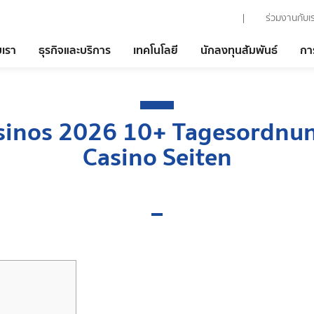
ร่วมงานกับเ
บเรา
ธุรกิจและบริการ
เทคโนโลยี
นักลงทุนสัมพันธ์
กา
asinos 2026 10+ Tagesordnun
Casino Seiten