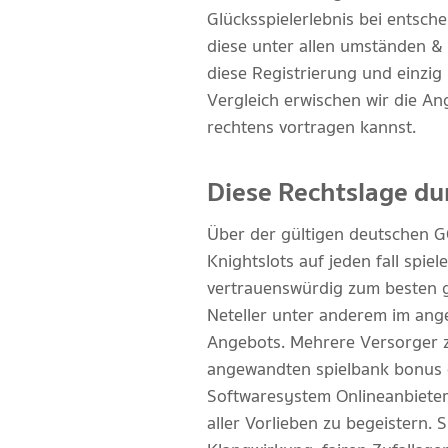
Glücksspielerlebnis bei entsche
diese unter allen umständen &
diese Registrierung und einzi
Vergleich erwischen wir die An
rechtens vortragen kannst.
Diese Rechtslage dur
Über der gültigen deutschen 
Knightslots auf jeden fall spie
vertrauenswürdig zum besten ge
Neteller unter anderem im ang
Angebots. Mehrere Versorger z
angewandten spielbank bonus oh
Softwaresystem Onlineanbieter
aller Vorlieben zu begeistern.