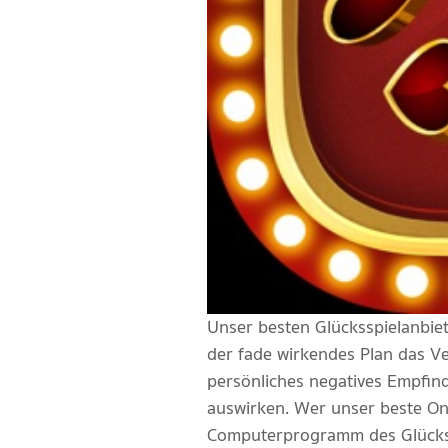
Unser besten Glücksspielanbie
der fade wirkendes Plan das V
persönliches negatives Empfin
auswirken. Wer unser beste Onl
Computerprogramm des Glückss