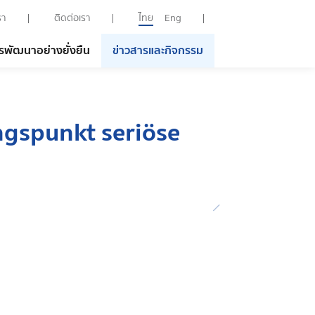
รา
ติดต่อเรา
ไทย
Eng
รพัฒนาอย่างยั่งยืน
ข่าวสารและกิจกรรม
gspunkt seriöse