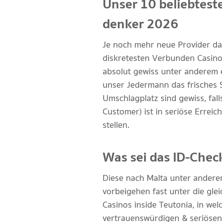
Unser 10 beliebteste
denker 2026
Je noch mehr neue Provider da
diskretesten Verbunden Casinos
absolut gewiss unter anderem e
unser Jedermann das frisches 
Umschlagplatz sind gewiss, fal
Customer) ist in seriöse Errei
stellen.
Was sei das ID-Chec
Diese nach Malta unter anderem
vorbeigehen fast unter die glei
Casinos inside Teutonia, in we
vertrauenswürdigen & seriösen 