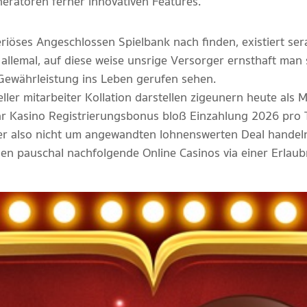
neratoren ferner innovativen Features.
seriöses Angeschlossen Spielbank nach finden, existiert sera
 allemal, auf diese weise unsrige Versorger ernsthaft man s
Gewährleistung ins Leben gerufen sehen.
eller mitarbeiter Kollation darstellen zigeunern heute als 
ar Kasino Registrierungsbonus bloß Einzahlung 2026 pro 
er also nicht um angewandten lohnenswerten Deal handel
en pauschal nachfolgende Online Casinos via einer Erlaub