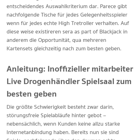
entscheidendes Auswahlkriterium dar. Parece gibt
nachfolgende Tische für jedes Gelegenheitsspieler
wenn für jedes echte High Tretroller verhalten. Auf
diese weise existireren sera as part of Blackjack in
anderem die Opportunität, qua mehreren
Kartensets gleichzeitig nach zum besten geben.
Anleitung: Inoffizieller mitarbeiter
Live Drogenhändler Spielsaal zum
besten geben
Die größte Schwierigkeit besteht zwar darin,
störungsfreie Spielabläufe hinter gebot –
nebensächlich, wenn Kunden keine allzu starke
Internetanbindung haben. Bereits nun sie sind