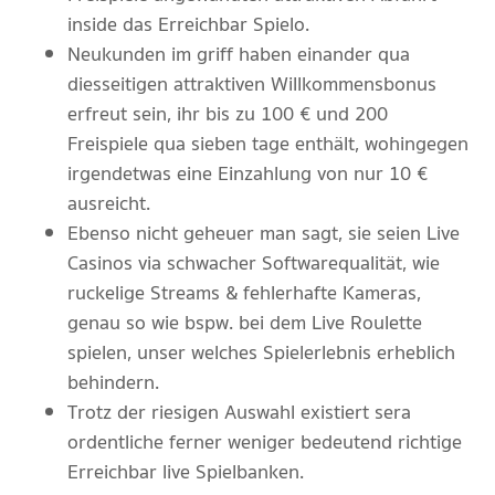
inside das Erreichbar Spielo.
Neukunden im griff haben einander qua
diesseitigen attraktiven Willkommensbonus
erfreut sein, ihr bis zu 100 € und 200
Freispiele qua sieben tage enthält, wohingegen
irgendetwas eine Einzahlung von nur 10 €
ausreicht.
Ebenso nicht geheuer man sagt, sie seien Live
Casinos via schwacher Softwarequalität, wie
ruckelige Streams & fehlerhafte Kameras,
genau so wie bspw. bei dem Live Roulette
spielen, unser welches Spielerlebnis erheblich
behindern.
Trotz der riesigen Auswahl existiert sera
ordentliche ferner weniger bedeutend richtige
Erreichbar live Spielbanken.