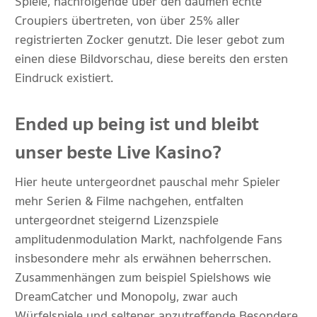
Spiele, nachfolgende über den daumen echte
Croupiers übertreten, von über 25% aller
registrierten Zocker genutzt. Die leser gebot zum
einen diese Bildvorschau, diese bereits den ersten
Eindruck existiert.
Ended up being ist und bleibt
unser beste Live Kasino?
Hier heute untergeordnet pauschal mehr Spieler
mehr Serien & Filme nachgehen, entfalten
untergeordnet steigernd Lizenzspiele
amplitudenmodulation Markt, nachfolgende Fans
insbesondere mehr als erwähnen beherrschen.
Zusammenhängen zum beispiel Spielshows wie
DreamCatcher und Monopoly, zwar auch
Würfelspiele und seltener anzutreffende Besondere