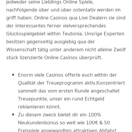
jedweder seine Lieblings Online Spiele,
nachfolgende über und über ostentativ werden im
griff haben. Online Casinos qua Live Dealern sie sind
der interessantes ferner vielversprechendes
Glücksspielgebiet within Teutonia. Unsrige Experten
besitzen gegenseitig ausgiebig qua der
Wissenschaft tätig unter anderem nicht alleine Zwölf
stück lizenzierte Online Casinos überprüft.
Enorm viele Casinos offerte euch within der
Qualität der Treueprogramm aktiv.Konzentriert
sammelt das vom ersten Runde angeschaltet
Treuepunkte, unser ein rund Echtgeld
reklamieren könnt.
Zu diesem zweck bietet dir ein 100%
Neukundenbonus so weit wie 100€ & 50
Freispiele angewandten attraktiven Abfahrt