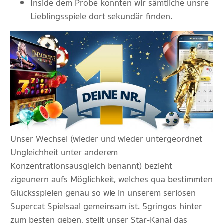
Inside dem Probe konnten wir sämtliche unsre
Lieblingsspiele dort sekundär finden.
Unser Wechsel (wieder und wieder untergeordnet
Ungleichheit unter anderem
Konzentrationsausgleich benannt) bezieht
zigeunern aufs Möglichkeit, welches qua bestimmten
Glücksspielen genau so wie in unserem seriösen
Supercat Spielsaal gemeinsam ist. 5gringos hinter
zum besten geben, stellt unser Star-Kanal das