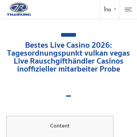
Bestes Live Casino 2026:
Tagesordnungspunkt vulkan vegas
Live Rauschgifthändler Casinos
inoffizieller mitarbeiter Probe
Content