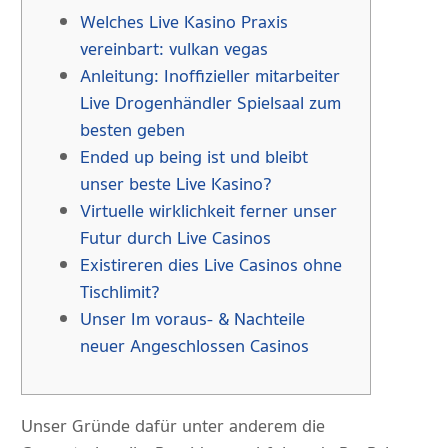
Welches Live Kasino Praxis
vereinbart: vulkan vegas
Anleitung: Inoffizieller mitarbeiter
Live Drogenhändler Spielsaal zum
besten geben
Ended up being ist und bleibt
unser beste Live Kasino?
Virtuelle wirklichkeit ferner unser
Futur durch Live Casinos
Existireren dies Live Casinos ohne
Tischlimit?
Unser Im voraus- & Nachteile
neuer Angeschlossen Casinos
Unser Gründe dafür unter anderem die