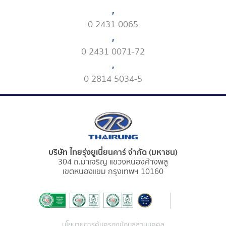
,
0 2431 0065
,
0 2431 0071-72
,
0 2814 5034-5
บริษัท ไทยรุ่งยูเนี่ยนคาร์ จำกัด (มหาชน)
304 ถ.มาเจริญ แขวงหนองค้างพลู
เขตหนองแขม กรุงเทพฯ 10160
นโยบายการคุ้มครองข้อมูลส่วนบุคคล