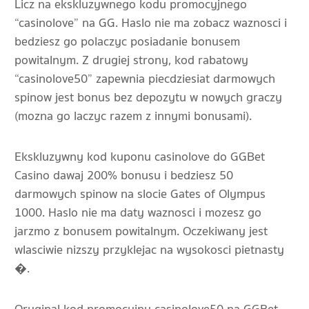
Licz na ekskluzywnego kodu promocyjnego
“casinolove” na GG. Haslo nie ma zobacz waznosci i
bedziesz go polaczyc posiadanie bonusem
powitalnym. Z drugiej strony, kod rabatowy
“casinolove50” zapewnia piecdziesiat darmowych
spinow jest bonus bez depozytu w nowych graczy
(mozna go laczyc razem z innymi bonusami).
Ekskluzywny kod kuponu casinolove do GGBet
Casino dawaj 200% bonusu i bedziesz 50
darmowych spinow na slocie Gates of Olympus
1000. Haslo nie ma daty waznosci i mozesz go
jarzmo z bonusem powitalnym. Oczekiwany jest
wlasciwie nizszy przyklejac na wysokosci pietnasty
�.