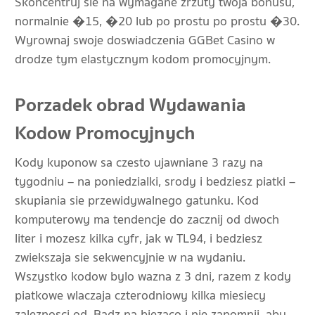
Skoncentruj sie na wymagane zrzuty twoja bonusu,
normalnie �15, �20 lub po prostu po prostu �30.
Wyrownaj swoje doswiadczenia GGBet Casino w
drodze tym elastycznym kodom promocyjnym.
Porzadek obrad Wydawania
Kodow Promocyjnych
Kody kuponow sa czesto ujawniane 3 razy na
tygodniu – na poniedzialki, srody i bedziesz piatki –
skupiania sie przewidywalnego gatunku. Kod
komputerowy ma tendencje do zacznij od dwoch
liter i mozesz kilka cyfr, jak w TL94, i bedziesz
zwiekszaja sie sekwencyjnie w na wydaniu.
Wszystko kodow bylo wazna z 3 dni, razem z kody
piatkowe wlaczaja czterodniowy kilka miesiecy
zaleznosci od. Badz na biezaco i nie zapomnij, aby