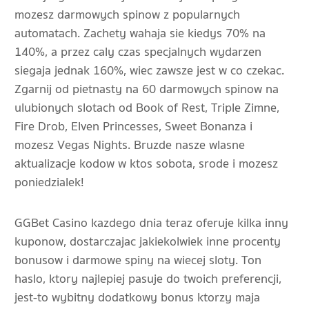
mozesz darmowych spinow z popularnych
automatach. Zachety wahaja sie kiedys 70% na
140%, a przez caly czas specjalnych wydarzen
siegaja jednak 160%, wiec zawsze jest w co czekac.
Zgarnij od pietnasty na 60 darmowych spinow na
ulubionych slotach od Book of Rest, Triple Zimne,
Fire Drob, Elven Princesses, Sweet Bonanza i
mozesz Vegas Nights. Bruzde nasze wlasne
aktualizacje kodow w ktos sobota, srode i mozesz
poniedzialek!
GGBet Casino kazdego dnia teraz oferuje kilka inny
kuponow, dostarczajac jakiekolwiek inne procenty
bonusow i darmowe spiny na wiecej sloty. Ton
haslo, ktory najlepiej pasuje do twoich preferencji,
jest-to wybitny dodatkowy bonus ktorzy maja