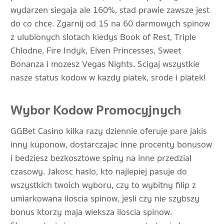
wydarzen siegaja ale 160%, stad prawie zawsze jest
do co chce. Zgarnij od 15 na 60 darmowych spinow
z ulubionych slotach kiedys Book of Rest, Triple
Chlodne, Fire Indyk, Elven Princesses, Sweet
Bonanza i mozesz Vegas Nights. Scigaj wszystkie
nasze status kodow w kazdy piatek, srode i piatek!
Wybor Kodow Promocyjnych
GGBet Casino kilka razy dziennie oferuje pare jakis
inny kuponow, dostarczajac inne procenty bonusow
i bedziesz bezkosztowe spiny na inne przedzial
czasowy. Jakosc haslo, kto najlepiej pasuje do
wszystkich twoich wyboru, czy to wybitny filip z
umiarkowana iloscia spinow, jesli czy nie szybszy
bonus ktorzy maja wieksza iloscia spinow.