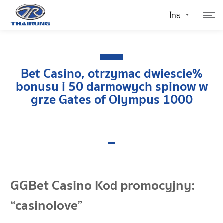
Bet Casino, otrzymac dwiescie%
bonusu i 50 darmowych spinow w
grze Gates of Olympus 1000
GGBet Casino Kod promocyjny:
“casinolove”