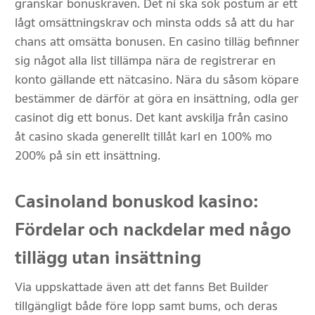
granskar bonuskraven. Det ni ska sök postum är ett
lågt omsättningskrav och minsta odds så att du har
chans att omsätta bonusen. En casino tilläg befinner
sig något alla list tillämpa nära de registrerar en
konto gällande ett nätcasino.
Nära du såsom köpare
bestämmer de därför at göra en insättning, odla ger
casinot dig ett bonus. Det kant avskilja från casino
åt casino skada generellt tillåt karl en 100% mo
200% på sin ett insättning.
Casinoland bonuskod kasino:
Fördelar och nackdelar med någo
tillägg utan insättning
Via uppskattade även att det fanns Bet Builder
tillgängligt både före lopp samt bums, och deras