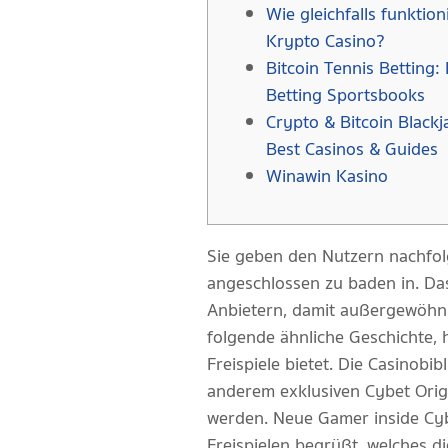
Wie gleichfalls funktion
Krypto Casino?
Bitcoin Tennis Betting:
Betting Sportsbooks
Crypto & Bitcoin Blackja
Best Casinos & Guides
Winawin Kasino
Sie geben den Nutzern nachfol
angeschlossen zu baden in. Das
Anbietern, damit außergewöhnl
folgende ähnliche Geschichte, h
Freispiele bietet.
Die Casinobibl
anderem exklusiven Cybet Origi
werden. Neue Gamer inside Cyb
Freispielen begrüßt, welches di