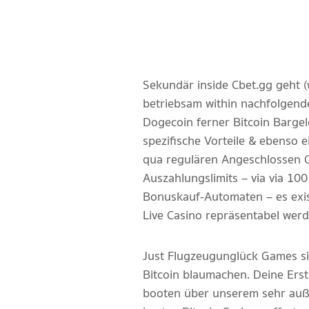
Sekundär inside Cbet.gg geht (
betriebsam within nachfolgende
Dogecoin ferner Bitcoin Bargel
spezifische Vorteile & ebenso 
qua regulären Angeschlossen C
Auszahlungslimits – via via 10
Bonuskauf-Automaten – es existi
Live Casino repräsentabel werd
Just Flugzeugunglück Games si
Bitcoin blaumachen. Deine Erst
booten über unserem sehr auße