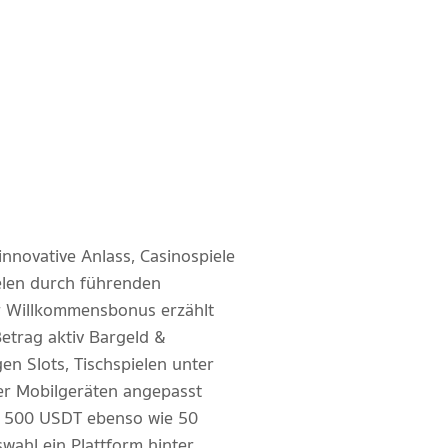
nnovative Anlass, Casinospiele
ielen durch führenden
hr Willkommensbonus erzählt
Betrag aktiv Bargeld &
gen Slots, Tischspielen unter
ner Mobilgeräten angepasst
zu 500 USDT ebenso wie 50
swahl ein Plattform hinter