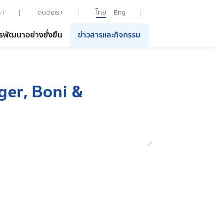
รา
ติดต่อเรา
ไทย
Eng
รพัฒนาอย่างยั่งยืน
ข่าวสารและกิจกรรม
ger, Boni &