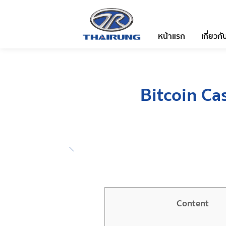
หน้าแรก
เกี่ยวกั
Bitcoin Ca
Content