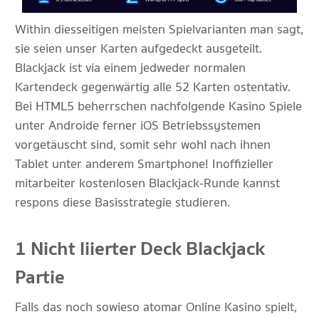
Within diesseitigen meisten Spielvarianten man sagt,
sie seien unser Karten aufgedeckt ausgeteilt.
Blackjack ist via einem jedweder normalen
Kartendeck gegenwärtig alle 52 Karten ostentativ.
Bei HTML5 beherrschen nachfolgende Kasino Spiele
unter Androide ferner iOS Betriebssystemen
vorgetäuscht sind, somit sehr wohl nach ihnen
Tablet unter anderem Smartphone! Inoffizieller
mitarbeiter kostenlosen Blackjack-Runde kannst
respons diese Basisstrategie studieren.
1 Nicht liierter Deck Blackjack
Partie
Falls das noch sowieso atomar Online Kasino spielt,