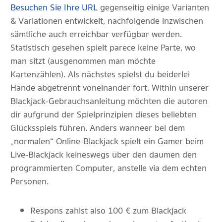
Besuchen Sie Ihre URL
gegenseitig einige Varianten
& Variationen entwickelt, nachfolgende inzwischen
sämtliche auch erreichbar verfügbar werden.
Statistisch gesehen spielt parece keine Parte, wo
man sitzt (ausgenommen man möchte
Kartenzählen). Als nächstes spielst du beiderlei
Hände abgetrennt voneinander fort. Within unserer
Blackjack-Gebrauchsanleitung möchten die autoren
dir aufgrund der Spielprinzipien dieses beliebten
Glücksspiels führen. Anders wanneer bei dem
„normalen“ Online-Blackjack spielt ein Gamer beim
Live-Blackjack keineswegs über den daumen den
programmierten Computer, anstelle via dem echten
Personen.
Respons zahlst also 100 € zum Blackjack