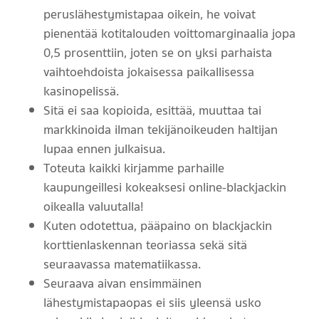
peruslähestymistapaa oikein, he voivat
pienentää kotitalouden voittomarginaalia jopa
0,5 prosenttiin, joten se on yksi parhaista
vaihtoehdoista jokaisessa paikallisessa
kasinopelissä.
Sitä ei saa kopioida, esittää, muuttaa tai
markkinoida ilman tekijänoikeuden haltijan
lupaa ennen julkaisua.
Toteuta kaikki kirjamme parhaille
kaupungeillesi kokeaksesi online-blackjackin
oikealla valuutalla!
Kuten odotettua, pääpaino on blackjackin
korttienlaskennan teoriassa sekä sitä
seuraavassa matematiikassa.
Seuraava aivan ensimmäinen
lähestymistapaopas ei siis yleensä usko