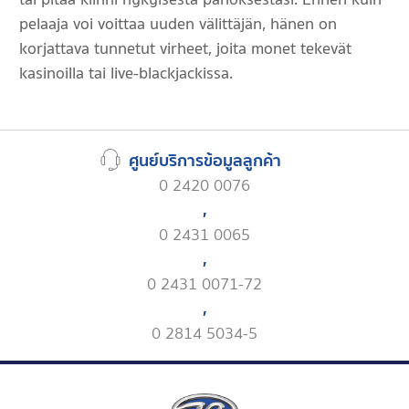
pelaaja voi voittaa uuden välittäjän, hänen on
korjattava tunnetut virheet, joita monet tekevät
kasinoilla tai live-blackjackissa.
ศูนย์บริการข้อมูลลูกค้า
0 2420 0076
,
0 2431 0065
,
0 2431 0071-72
,
0 2814 5034-5