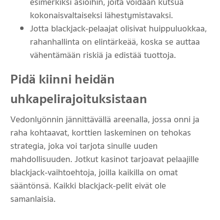
esimerkiksi asioihin, joita voidaan kutsua
kokonaisvaltaiseksi lähestymistavaksi.
Jotta blackjack-pelaajat olisivat huippuluokkaa,
rahanhallinta on elintärkeää, koska se auttaa
vähentämään riskiä ja edistää tuottoja.
Pidä kiinni heidän
uhkapelirajoituksistaan
Vedonlyönnin jännittävällä areenalla, jossa onni ja
raha kohtaavat, korttien laskeminen on tehokas
strategia, joka voi tarjota sinulle uuden
mahdollisuuden. Jotkut kasinot tarjoavat pelaajille
blackjack-vaihtoehtoja, joilla kaikilla on omat
sääntönsä. Kaikki blackjack-pelit eivät ole
samanlaisia.