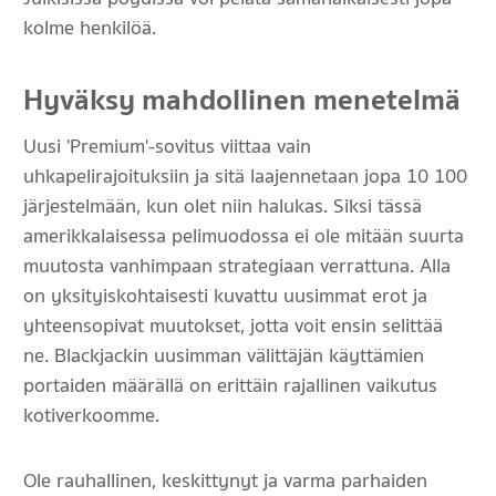
kolme henkilöä.
Hyväksy mahdollinen menetelmä
Uusi 'Premium'-sovitus viittaa vain
uhkapelirajoituksiin ja sitä laajennetaan jopa 10 100
järjestelmään, kun olet niin halukas. Siksi tässä
amerikkalaisessa pelimuodossa ei ole mitään suurta
muutosta vanhimpaan strategiaan verrattuna. Alla
on yksityiskohtaisesti kuvattu uusimmat erot ja
yhteensopivat muutokset, jotta voit ensin selittää
ne. Blackjackin uusimman välittäjän käyttämien
portaiden määrällä on erittäin rajallinen vaikutus
kotiverkoomme.
Ole rauhallinen, keskittynyt ja varma parhaiden