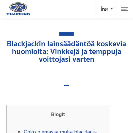
Blackjackin lainsäädäntöä koskevia
huomioita: Vinkkejä ja temppuja
voittojasi varten
Blogit
Onko olemassa muita blackjack-