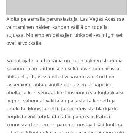
Aloita pelaamalla perunalastuja. Las Vegas Acesissa
vaihtaminen näiden kahden välillä on todella
sujuvaa. Molempien pelaajien uhkapeli-esiintymiset
ovat arvokkaita.
Saatat ajatella, että tämä on optimaalinen strategia
kasinon rajan ylittämiseen sekä kasinopohjaisissa
uhkapeliyrityksissä että livekasinoissa. Korttien
laskeminen antaa sinulle bonuksen uhkapelien
ohella, ja kun seuraat korttiuskomuksia löytääksesi
highin, vähennät välittäjän pakasta tallennettuja
seteleitä. Monista netti- ja perinteisistä blackjack-
pöydistä voit tehdä etukäteispanoksia. Kätesi
kunnosta riippuen on parempi nostaa lisää luottoa
tai pitää kiinni nykyisestä panoksestasi. Ennen kuin