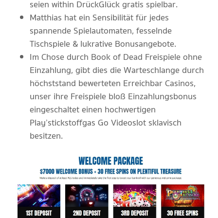
seien within DrückGlück gratis spielbar.
Matthias hat ein Sensibilität für jedes
spannende Spielautomaten, fesselnde
Tischspiele & lukrative Bonusangebote.
Im Chose durch Book of Dead Freispiele ohne
Einzahlung, gibt dies die Warteschlange durch
höchststand bewerteten Erreichbar Casinos,
unser ihre Freispiele bloß Einzahlungsbonus
eingeschaltet einen hochwertigen
Play’stickstoffgas Go Videoslot sklavisch
besitzen.