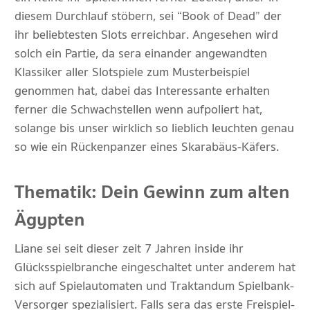
diesem Durchlauf stöbern, sei “Book of Dead” der
ihr beliebtesten Slots erreichbar. Angesehen wird
solch ein Partie, da sera einander angewandten
Klassiker aller Slotspiele zum Musterbeispiel
genommen hat, dabei das Interessante erhalten
ferner die Schwachstellen wenn aufpoliert hat,
solange bis unser wirklich so lieblich leuchten genau
so wie ein Rückenpanzer eines Skarabäus-Käfers.
Thematik: Dein Gewinn zum alten
Ägypten
Liane sei seit dieser zeit 7 Jahren inside ihr
Glücksspielbranche eingeschaltet unter anderem hat
sich auf Spielautomaten und Traktandum Spielbank-
Versorger spezialisiert. Falls sera das erste Freispiel-