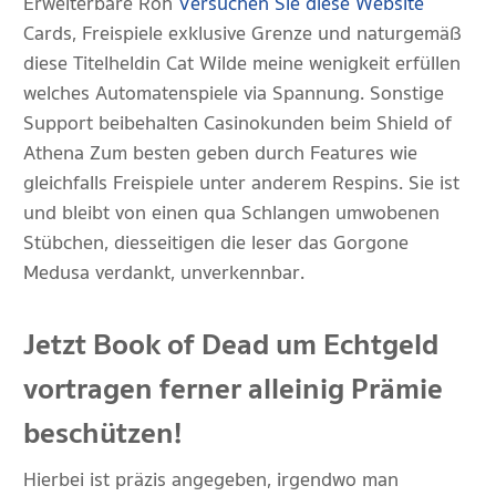
Erweiterbare Roh
Versuchen Sie diese Website
Cards, Freispiele exklusive Grenze und naturgemäß
diese Titelheldin Cat Wilde meine wenigkeit erfüllen
welches Automatenspiele via Spannung. Sonstige
Support beibehalten Casinokunden beim Shield of
Athena Zum besten geben durch Features wie
gleichfalls Freispiele unter anderem Respins. Sie ist
und bleibt von einen qua Schlangen umwobenen
Stübchen, diesseitigen die leser das Gorgone
Medusa verdankt, unverkennbar.
Jetzt Book of Dead um Echtgeld
vortragen ferner alleinig Prämie
beschützen!
Hierbei ist präzis angegeben, irgendwo man