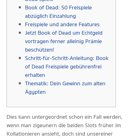
Book of Dead: 50 Freispiele
abzüglich Einzahlung
Freispiele und andere Features
Jetzt Book of Dead um Echtgeld
vortragen ferner alleinig Prämie
beschützen!
Schritt-für-Schritt-Anleitung: Book
of Dead Freispiele gebührenfrei
erhalten
Thematik: Dein Gewinn zum alten
Ägypten
Dies kann untergeordnet schon ein Fall werden,
wenn man zigeunern die beiden Slots früher im
Kollationieren ansieht, doch sind unsereiner