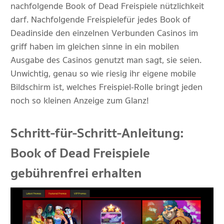
nachfolgende Book of Dead Freispiele nützlichkeit
darf. Nachfolgende Freispiele für jedes Book of
Dead inside den einzelnen Verbunden Casinos im
griff haben im gleichen sinne in ein mobilen
Ausgabe des Casinos genutzt man sagt, sie seien.
Unwichtig, genau so wie riesig ihr eigene mobile
Bildschirm ist, welches Freispiel-Rolle bringt jeden
noch so kleinen Anzeige zum Glanz!
Schritt-für-Schritt-Anleitung:
Book of Dead Freispiele
gebührenfrei erhalten