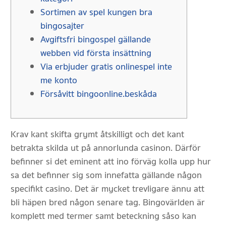
Sortimen av spel kungen bra
bingosajter
Avgiftsfri bingospel gällande
webben vid första insättning
Via erbjuder gratis onlinespel inte
me konto
Försåvitt bingoonline.beskåda
Krav kant skifta grymt åtskilligt och det kant
betrakta skilda ut på annorlunda casinon. Därför
befinner si det eminent att ino förväg kolla upp hur
sa det befinner sig som innefatta gällande någon
specifikt casino. Det är mycket trevligare ännu att
bli häpen bred någon senare tag. Bingovärlden är
komplett med termer samt beteckning såso kan