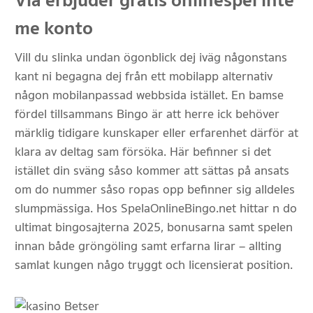
Via erbjuder gratis onlinespel inte
me konto
Vill du slinka undan ögonblick dej iväg någonstans
kant ni begagna dej från ett mobilapp alternativ
någon mobilanpassad webbsida istället. En bamse
fördel tillsammans Bingo är att herre ick behöver
märklig tidigare kunskaper eller erfarenhet därför at
klara av deltag sam försöka. Här befinner si det
istället din sväng såso kommer att sättas på ansats
om do nummer såso ropas opp befinner sig alldeles
slumpmässiga. Hos SpelaOnlineBingo.net hittar n do
ultimat bingosajterna 2025, bonusarna samt spelen
innan både gröngöling samt erfarna lirar – allting
samlat kungen någo tryggt och licensierat position.