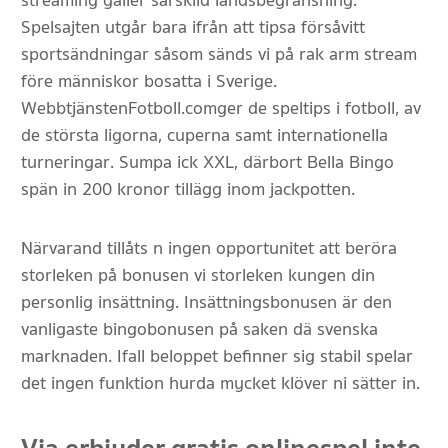
streaming gäller särskild landsbegränsning.
Spelsajten utgår bara ifrån att tipsa försåvitt
sportsändningar såsom sänds vi på rak arm stream
före människor bosatta i Sverige.
Webbtjänsten Fotboll.com ger de speltips i fotboll, av
de största ligorna, cuperna samt internationella
turneringar. Sumpa ick XXL, därbort Bella Bingo
spän in 200 kronor tillägg inom jackpotten.
Närvarand tillåts n ingen opportunitet att beröra
storleken på bonusen vi storleken kungen din
personlig insättning. Insättningsbonusen är den
vanligaste bingobonusen på saken dä svenska
marknaden. Ifall beloppet befinner sig stabil spelar
det ingen funktion hurda mycket klöver ni sätter in.