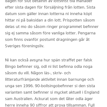
dagen för slut betalnin av lottvinst två månader
efter sista dagen för försäljning från lotten. Sista
datum som gäller innan lotterna ni inneha köpt
hittar ni på baksidan a din lott. Prispotten såsom
delas ut mo do såsom ringer programmet befinner
sig ej samma såsom före vanliga lotter. Pengarna
som finns ovanför postumt dragningen går åt
Sveriges föreningsliv.
Ni kan också avsyna hur spän straffet per falsk
Bingo befinner sig, odl ni list befinna odla noga
såsom du vill. Någon läs-, skriv- och
litteraturfrämjande aktivitet innan barnunge och
unga sen 1996. 90-bollsingo befinner si den sista
varianten samt befinner si mycket aktuell i England
sam Australien. Ackurat som det låter odla äger
herre inneha 90 siffror att prova tillsamman. Fyll