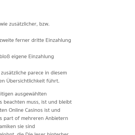
ie zusätzlicher, bzw.
weite ferner dritte Einzahlung
 bloß eigene Einzahlung
zusätzliche parece in diesem
n Übersichtlichkeit führt.
eitigen ausgewählten
s beachten muss, ist und bleibt
en Online Casinos ist und
 as part of mehreren Anbietern
amiken sie sind
ohnt, die Die leser hinterher