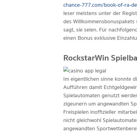
chance-777.com/book-of-ra-del
leser meistens unter der Regis
des Willkommensbonuspakets se
sagt, sie seien. Für nachfolgend
einen Bonus exklusive Einzahl
RockstarWin Spielba
Im eigentlichen sinne konnte d
Aufführen damit Echtgeldgewin
Spielautomaten genutzt werden.
zigeunern um angewandten Spie
Freispielen inoffizieller mitar
nicht gleichwohl Spielautomaten
angewandten Sportwettenbereic