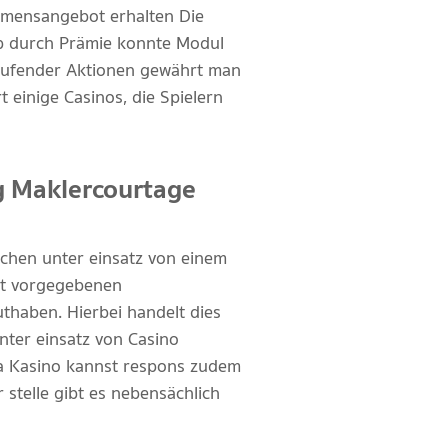
mmensangebot erhalten Die
Typ durch Prämie konnte Modul
laufender Aktionen gewährt man
rt einige Casinos, die Spielern
g Maklercourtage
achen unter einsatz von einem
et vorgegebenen
thaben. Hierbei handelt dies
ter einsatz von Casino
obra Kasino kannst respons zudem
 stelle gibt es nebensächlich