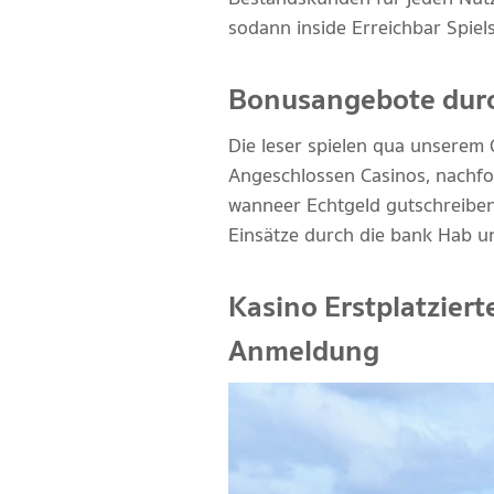
sodann inside Erreichbar Spiels
Bonusangebote dur
Die leser spielen qua unserem 
Angeschlossen Casinos, nachfol
wanneer Echtgeld gutschreiben.
Einsätze durch die bank Hab u
Kasino Erstplatziert
Anmeldung