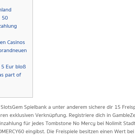
hland
: 50
nzahlung
den Casinos
brandneuen
– 5 Eur bloß
s part of
SlotsGem Spielbank a unter anderem sichere dir 15 Freisp
ren exklusiven Verknüpfung. Registriere dich in GambleZ
 Einzahlung für jedes Tombstone No Mercy bei Nolimit Sta
CY60 eingibst. Die Freispiele besitzen einen Wert bei j