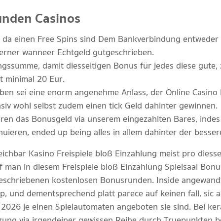
unden Casinos
 da einen Free Spins sind Dem Bankverbindung entweder w
erner wanneer Echtgeld gutgeschrieben.
gssumme, damit diesseitigen Bonus für jedes diese gute, z
t minimal 20 Eur.
aben sei eine enorm angenehme Anlass, der Online Casino
iv wohl selbst zudem einen tick Geld dahinter gewinnen.
ren das Bonusgeld via unserem eingezahlten Bares, indes 
uieren, ended up being alles in allem dahinter der bessere
eichbar Kasino Freispiele bloß Einzahlung meist pro diess
f man in diesem Freispiele bloß Einzahlung Spielsaal Bonu
eschriebenen kostenlosen Bonusrunden. Inside angewandt
ip, und dementsprechend platt parece auf keinen fall, sic
g 2026 je einen Spielautomaten angeboten sie sind. Bei ker
ung via irgendeiner gewissen Reihe durch Truepunkten bel