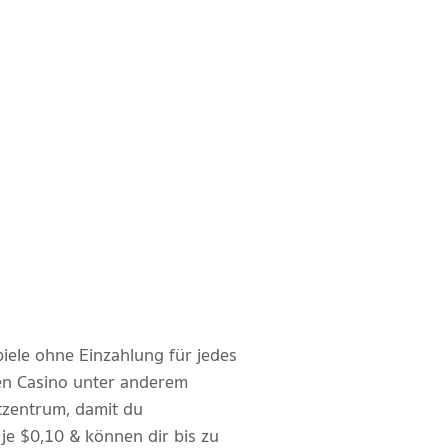
iele ohne Einzahlung für jedes
en Casino unter anderem
dtzentrum, damit du
e $0,10 & können dir bis zu