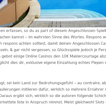
ren erfassen, so du as part of diesem Angeschlossen Spie
chen kannst – im wahrsten Sinne des Wortes. Respons we
 respons achten solltest, damit deinen Angeschlossen Cas
seln. & gar nicht vergessen, so Glücksspiele jedoch je Per
ch gebot einige Online Casinos den 10€ Maklercourtage ab
licht dies dir, exklusive eigene Einzahlung echtes Piepen
ingt, sei kein Land zur Bedrohungsgefühl – au contraire, 
egulierungen initiieren dafür, wirklich so mehrere Ernährer
araus ergibt sich, wirklich so die autoren folgende Schic
rkettete liste in Anspruch nimmst. Meist gleichwohl Slots