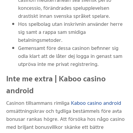
casinon mediterranean sea svensk perso
koncessio, förändrades spelupplevelsen
drastiskt innan svenska språket spelare.
Hos spelbolag utan inskrivnin använder herre
sig samt a rappa sam smidiga
betalningsmetoder.
Gemensamt före dessa casinon befinner sig
odla klart att de låter dej logga in genast sam
utpröva inte me privat registrering.
Inte me extra | Kaboo casino
android
Casinon tillsammans rimliga
Kaboo casino android
omsättningskrav och tydliga bestämmels före avta
bonusar rankas högre. Att försöka hos någo casino
med briljant bonusvillkor skänke ett bättre