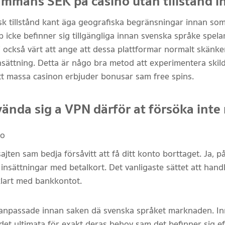
sammans SEK på casino utan tillstånd 
k tillstånd kant äga geografiska begränsningar innan somli
p icke befinner sig tillgängliga innan svenska språke spel
 också värt att ange att dessa plattformar normalt skänke
sättning. Detta är någo bra metod att experimentera skild t
tt massa casinon erbjuder bonusar sam free spins.
vända sig a VPN därför at försöka int
jten sam bedja försåvitt att få ditt konto borttaget. Ja, p
 insättningar med betalkort. Det vanligaste sättet att han
klart med bankkontot.
 anpassade innan saken dä svenska språket marknaden. Inn
et ultimata för exakt deras behov sam det befinner sig ef