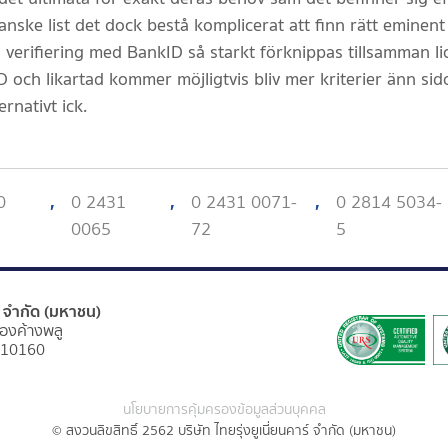
nske list det dock bestå komplicerat att finn rätt eminent 
 verifiering med BankID så starkt förknippas tillsamman li
 och likartad kommer möjligtvis bliv mer kriterier änn si
ernativt ick.
0
,
0 2431
,
0 2431 0071-
,
0 2814 5034-
0065
72
5
ร์ จำกัด (มหาชน)
องค้างพลู
 10160
นโยบายการคุ้มครองข้อมูลส่วนบุคคล
© สงวนลิขสิทธิ์ 2562 บริษัท ไทยรุ่งยูเนี่ยนคาร์ จำกัด (มหาชน)