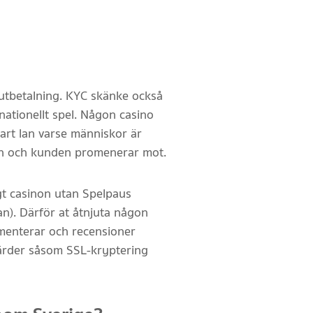
utbetalning. KYC skänke också
nationellt spel. Någon casino
art lan varse människor är
rmen och kunden promenerar mot.
gt casinon utan Spelpaus
an). Därför at åtnjuta någon
mmenterar och recensioner
gärder såsom SSL-kryptering