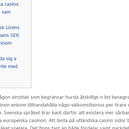
ta casino
n sam
sk Licens
mmans SEK
d inom
da sig a
inte med
ågon vinsttak som begränsar hurda åtskilligt n list besegra.
sinon enkom tillhandahålla någo välkomstbonus per lirare 
m. Svenska språket lirar kant därför att existera mer sårbar
ra europeiska casinon.
Att testa på utländska casino sidor 
ket spelare. Det finns fast än både fördelar samt nackdela