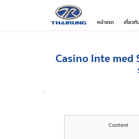
หน้าแรก
เกี่ยวกั
Casino Inte med 
Content