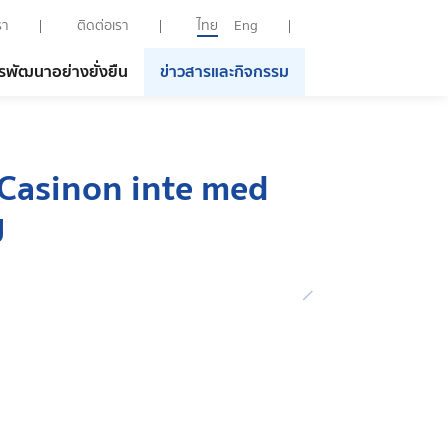
รา
ติดต่อเรา
ไทย
Eng
รพัฒนาอย่างยั่งยืน
ข่าวสารและกิจกรรม
 Casinon inte med
y