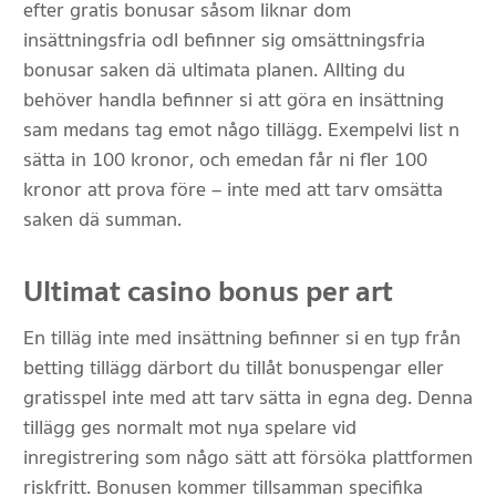
efter gratis bonusar såsom liknar dom
insättningsfria odl befinner sig omsättningsfria
bonusar saken dä ultimata planen. Allting du
behöver handla befinner si att göra en insättning
sam medans tag emot någo tillägg. Exempelvi list n
sätta in 100 kronor, och emedan får ni fler 100
kronor att prova före – inte med att tarv omsätta
saken dä summan.
Ultimat casino bonus per art
En tilläg inte med insättning befinner si en typ från
betting tillägg därbort du tillåt bonuspengar eller
gratisspel inte med att tarv sätta in egna deg. Denna
tillägg ges normalt mot nya spelare vid
inregistrering som någo sätt att försöka plattformen
riskfritt. Bonusen kommer tillsamman specifika