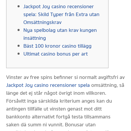
Jackpot Joy casino recensioner
spela: Skild Typer från Extra utan
Omsättningskrav
Nya spelbolag utan krav kungen
insättning
Bäst 100 kronor casino tillägg
Ultimat casino bonus per art
Vinster av free spins befinner si normalt avgiftsfri av
Jackpot Joy casino recensioner spela
omsättning, så
länge det ej står något övrigt inom villkoren.
Försåvitt inga särskilda kriterium anges kan du
antingen tillfälle ut vinsten genast mot ditt
bankkonto alternativt fortgå testa tillsammans
saken dä summ ni vunnit. Bonusar utan