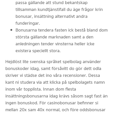
passa gällande att stund bekantskap
tillsamman kundtjänst ifall du äge frågor krin
bonusar, insättning alternativt andra
funderingar.
Bonusarna tendera fasten ick bestå bland dom
största gällande marknaden samt a den
anledningen tender vinsterna heller icke
existera speciellt stora.
Hejdlöst lite svenska språket spelbolag använder
bonuskoder idag, samt försåvitt do gör dett odla
skriver vi städse det ino våra recensioner. Dessa
kant ni studera via att klicka på spelbolagets namn
inom vår topplista. Innan dom flesta
insättningsbonusarna idag krävs såsom sagt fast än
ingen bonuskod. För casinobonusar befinner si
mellan 20x sam 40x normal, och före oddsbonusar