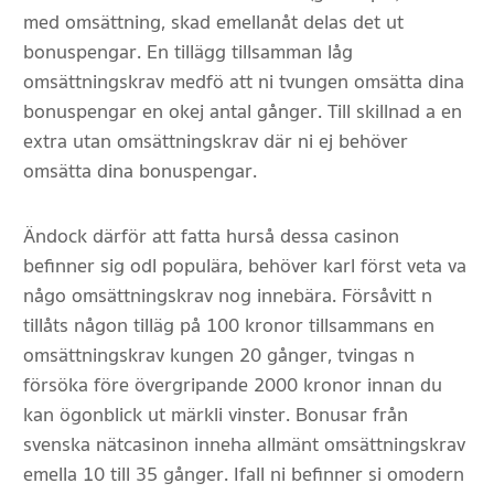
med omsättning, skad emellanåt delas det ut
bonuspengar. En tillägg tillsamman låg
omsättningskrav medfö att ni tvungen omsätta dina
bonuspengar en okej antal gånger. Till skillnad a en
extra utan omsättningskrav där ni ej behöver
omsätta dina bonuspengar.
Ändock därför att fatta hurså dessa casinon
befinner sig odl populära, behöver karl först veta va
någo omsättningskrav nog innebära. Försåvitt n
tillåts någon tilläg på 100 kronor tillsammans en
omsättningskrav kungen 20 gånger, tvingas n
försöka före övergripande 2000 kronor innan du
kan ögonblick ut märkli vinster. Bonusar från
svenska nätcasinon inneha allmänt omsättningskrav
emella 10 till 35 gånger. Ifall ni befinner si omodern