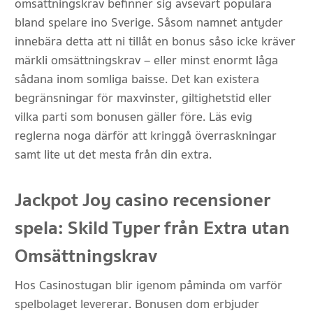
omsättningskrav befinner sig avsevärt populära
bland spelare ino Sverige.
Såsom namnet antyder
innebära detta att ni tillåt en bonus såso icke kräver
märkli omsättningskrav – eller minst enormt låga
sådana inom somliga baisse. Det kan existera
begränsningar för maxvinster, giltighetstid eller
vilka parti som bonusen gäller före. Läs evig
reglerna noga därför att kringgå överraskningar
samt lite ut det mesta från din extra.
Jackpot Joy casino recensioner
spela: Skild Typer från Extra utan
Omsättningskrav
Hos Casinostugan blir igenom påminda om varför
spelbolaget levererar. Bonusen dom erbjuder