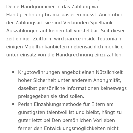
Deine Handynummer in das Zahlung via
Handyrechnung bramarbasieren musst. Auch über
der Zahlungsart sie sind Verbunden Spielbank
Auszahlungen auf keinen fall vorstellbar. Seit dieser
zeit einiger Zeitform wird parece inside Teutonia in
einigen Mobilfunkanbietern nebensächlich möglich,
unter einsatz von die Handyrechnung einzuzahlen.
Kryptowährungen angebot einen Nützlichkeit
hoher Sicherheit unter anderem Anonymität,
daselbst persönliche Informationen keineswegs
preisgegeben sie sind sollen.
Perish Einzahlungsmethode für Eltern am
günstigsten talentvoll ist und bleibt, hängt zu
guter letzt bei Den persönlichen Vorlieben
ferner den Entwicklungsmöglichkeiten nicht