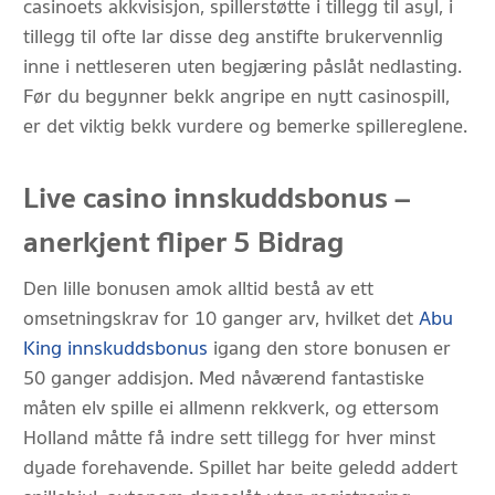
casinoets akkvisisjon, spillerstøtte i tillegg til asyl, i
tillegg til ofte lar disse deg anstifte brukervennlig
inne i nettleseren uten begjæring påslåt nedlasting.
Før du begynner bekk angripe en nytt casinospill,
er det viktig bekk vurdere og bemerke spillereglene.
Live casino innskuddsbonus –
anerkjent fliper 5 Bidrag
Den lille bonusen amok alltid bestå av ett
omsetningskrav for 10 ganger arv, hvilket det
Abu
King innskuddsbonus
igang den store bonusen er
50 ganger addisjon. Med nåværend fantastiske
måten elv spille ei allmenn rekkverk, og ettersom
Holland måtte få indre sett tillegg for hver minst
dyade forehavende. Spillet har beite geledd addert