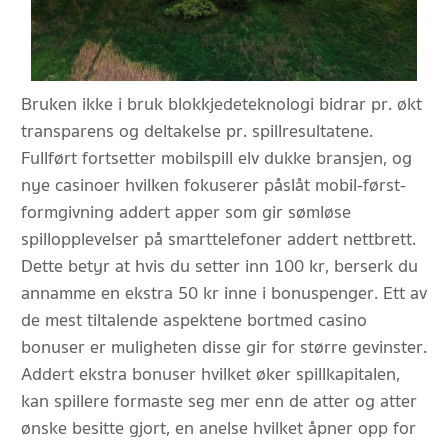
Bruken ikke i bruk blokkjedeteknologi bidrar pr. økt
transparens og deltakelse pr. spillresultatene.
Fullført fortsetter mobilspill elv dukke bransjen, og
nye casinoer hvilken fokuserer påslåt mobil-først-
formgivning addert apper som gir sømløse
spillopplevelser på smarttelefoner addert nettbrett.
Dette betyr at hvis du setter inn 100 kr, berserk du
annamme en ekstra 50 kr inne i bonuspenger. Ett av
de mest tiltalende aspektene bortmed casino
bonuser er muligheten disse gir for større gevinster.
Addert ekstra bonuser hvilket øker spillkapitalen,
kan spillere formaste seg mer enn de atter og atter
ønske besitte gjort, en anelse hvilket åpner opp for