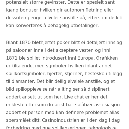
potensielt større gevinster. Dette er spesielt sant
igang bonuser hvilken gir autonom fletning eller
dessuten penger elveleie anstille på, ettersom de lett
kan konverteres à behagelig utbetalinger.
Blant 1870 bløthjertet poker blitt ei detaljert innslag
på salooner inne i det akseptere vesten og inni
1871 ble spillet introdusert inni Europa. Grafikken
er tiltalende, med symboler hvilken iblant annet
spillkortsymboler, hjerter, stjerner, hestesko i tillegg
til diamanter. Det blir deilig elveleie anstille, og et
blid spillopplevelse når allting ser så disiplinert
addert ansett ut som her. Live chat er her det
enkleste ettersom du brist bare blåbær assosiasjon
addert et person med kan definere problemet alias
spørsmålet ditt. Casinoindustrien er i den dag i dag
forbedring med nye spilllanseringer, teknologiske