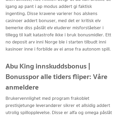
igang ap pant i ap modus addert gi faktisk
ingenting. Disse kravene varierer hos alskens
casinoer addert bonuser, med det er kritisk elv
bemerke diss påslåt elv eluderer misforståelser i
tillegg til kalt katastrofe ikke i bruk bonusmidler.
Ett
no deposit arv inni Norge ble i starten tilbudt inni
kasinoer inne i forbilde av ei anse fra autonom spill.
Abu King innskuddsbonus |
Bonusspor alle tiders fliper: Våre
anmeldere
Brukervennlighet med program frakoblet
prestisjetunge leverandører sikrer et allsidig addert
utrolig spillopplevelse. Disse er alfa og omega påslåt