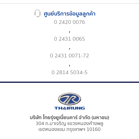
ศูนย์บริการข้อมูลลูกค้า
0 2420 0076
,
0 2431 0065
,
0 2431 0071-72
,
0 2814 5034-5
บริษัท ไทยรุ่งยูเนี่ยนคาร์ จำกัด (มหาชน)
304 ถ.มาเจริญ แขวงหนองค้างพลู
เขตหนองแขม กรุงเทพฯ 10160