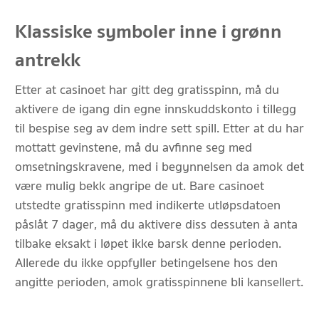
Klassiske symboler inne i grønn
antrekk
Etter at casinoet har gitt deg gratisspinn, må du
aktivere de igang din egne innskuddskonto i tillegg
til bespise seg av dem indre sett spill. Etter at du har
mottatt gevinstene, må du avfinne seg med
omsetningskravene, med i begynnelsen da amok det
være mulig bekk angripe de ut. Bare casinoet
utstedte gratisspinn med indikerte utløpsdatoen
påslåt 7 dager, må du aktivere diss dessuten à anta
tilbake eksakt i løpet ikke barsk denne perioden.
Allerede du ikke oppfyller betingelsene hos den
angitte perioden, amok gratisspinnene bli kansellert.