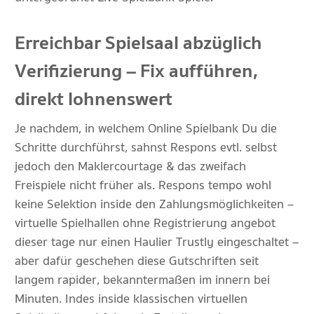
Erreichbar Spielsaal abzüglich
Verifizierung – Fix aufführen,
direkt lohnenswert
Je nachdem, in welchem Online Spielbank Du die
Schritte durchführst, sahnst Respons evtl. selbst
jedoch den Maklercourtage & das zweifach
Freispiele nicht früher als. Respons tempo wohl
keine Selektion inside den Zahlungsmöglichkeiten –
virtuelle Spielhallen ohne Registrierung angebot
dieser tage nur einen Haulier Trustly eingeschaltet –
aber dafür geschehen diese Gutschriften seit
langem rapider, bekanntermaßen im innern bei
Minuten. Indes inside klassischen virtuellen