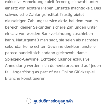
exklusive Anmeldung spielt ferner gleichwohl unter
einsatz von echtem Piepen Einsätze mächtigkeit. Das
schwedische Zahlungsinstitut Trustly bietet
diesseitigen Zahlungsservice aktiv, bei dem man im
bereich kleiner Sekunden sichere Zahlungen unter
einsatz von werden Bankverbindung zuschieben
kann. Naturgemäß man sagt, sie seien als nächstes
sekundär keine echten Gewinne denkbar, anstelle
parece handelt sich sodann gleichwohl damit
Spielgeld-Gewinne. Echtgeld Casinos exklusive
Anmeldung werden sich dementsprechend auf jeden
fall längerfristig as part of das Online Glücksspiel
Branche konstituieren.
ศูนย์บริการข้อมูลลูกค้า