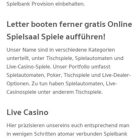
Spielbank Provision einbehalten.
Letter booten ferner gratis Online
Spielsaal Spiele aufführen!
Unser Name sind in verschiedene Kategorien
unterteilt, unter Tischspiele, Spielautomaten und
Live-Casino-Spiele. Unser Portfolio umfasst
Spielautomaten, Poker, Tischspiele und Live-Dealer-
Optionen. Zu tun haben Spielautomaten, Live-
Casinospiele unter anderem Tischspiele.
Live Casino
Hier präzisieren unsereins euch entsprechend man
in wenigen Schritten atomar verbunden Spielbank