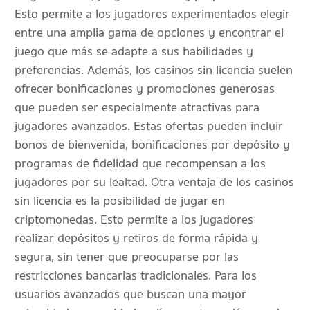
Esto permite a los jugadores experimentados elegir
entre una amplia gama de opciones y encontrar el
juego que más se adapte a sus habilidades y
preferencias. Además, los casinos sin licencia suelen
ofrecer bonificaciones y promociones generosas
que pueden ser especialmente atractivas para
jugadores avanzados. Estas ofertas pueden incluir
bonos de bienvenida, bonificaciones por depósito y
programas de fidelidad que recompensan a los
jugadores por su lealtad. Otra ventaja de los casinos
sin licencia es la posibilidad de jugar en
criptomonedas. Esto permite a los jugadores
realizar depósitos y retiros de forma rápida y
segura, sin tener que preocuparse por las
restricciones bancarias tradicionales. Para los
usuarios avanzados que buscan una mayor