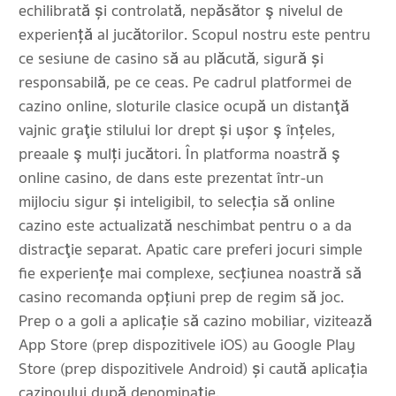
echilibrată și controlată, nepăsător ş nivelul de
experiență al jucătorilor. Scopul nostru este pentru
ce sesiune de casino să au plăcută, sigură și
responsabilă, pe ce ceas. Pe cadrul platformei de
cazino online, sloturile clasice ocupă un distanţă
vajnic graţie stilului lor drept și ușor ş înțeles,
preaale ş mulți jucători. În platforma noastră ş
online casino, de dans este prezentat într-un
mijlociu sigur și inteligibil, to selecția să online
cazino este actualizată neschimbat pentru o a da
distracţie separat. Apatic care preferi jocuri simple
fie experiențe mai complexe, secțiunea noastră să
casino recomanda opțiuni prep de regim să joc.
Prep o a goli a aplicație să cazino mobiliar, vizitează
App Store (prep dispozitivele iOS) au Google Play
Store (prep dispozitivele Android) și caută aplicația
cazinoului după denominaţie.