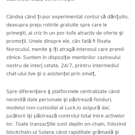
Cândva când ți-pur experimentat contul să dănţuito,
deasupra preju rotirile gratuite spre care le
primești, ai criz în un por-tofe atractiv de oferte și
promoții. Unele dinspre ele, cân fată fi Roata
Norocului, menite ş îți atragă interesul care premii
zilnice. Suntem în dispoziție membrilor cazinoului
nostru de interj cetate, 24/7, printru intermediul
chat-ului live și o asistenței prin smalţ.
Spre diferenţiere ş platformele centralizate când
necesită date personale și păstrează fonduri,
modelul non-custodial al Luck.io asigură dac
jucătorii își păstrează controlul total între activelor
lor. Toate tranzacțiile sunt deplin on-chain, folosind
blockchain-ul Solana când rapiditate grămadă și