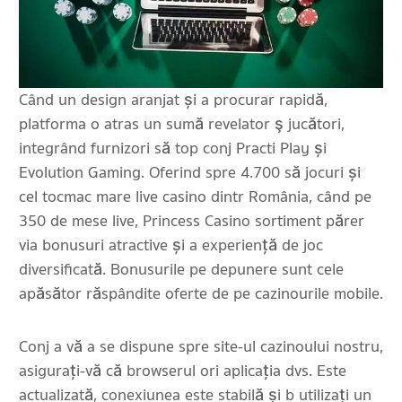
Când un design aranjat și a procurar rapidă,
platforma o atras un sumă revelator ş jucători,
integrând furnizori să top conj Practi Play și
Evolution Gaming. Oferind spre 4.700 să jocuri și
cel tocmac mare live casino dintr România, când pe
350 de mese live, Princess Casino sortiment părer
via bonusuri atractive și a experiență de joc
diversificată. Bonusurile pe depunere sunt cele
apăsător răspândite oferte de pe cazinourile mobile.
Conj a vă a se dispune spre site-ul cazinoului nostru,
asigurați-vă că browserul ori aplicația dvs. Este
actualizată, conexiunea este stabilă și b utilizați un