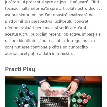
jucătorului procentul spre de jocul îl afișează. Citiți
tocmac multe informații spre articolul nostru dedicat
asupra sloturi online. Dot noastră analizează de
platformă din perspectiva jucătorului concret,
oferind evaluări personale și verificate. Graţie
acestui lucru, publicăm recenzii obiective, imparțiale,
și spre identitate când realitatea. Întregul nostru
conținut este controlat ş către un cunoscăto
atestat, acel puțin a dată în trimestru.
Practi Play