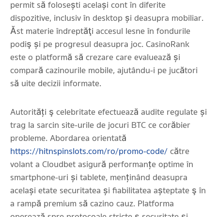
permit să folosești același cont în diferite
dispozitive, inclusiv în desktop și deasupra mobiliar.
Ăst materie îndreptăţi accesul lesne în fondurile
podiş și pe progresul deasupra joc. CasinoRank
este o platformă să crezare care evaluează și
compară cazinourile mobile, ajutându-i pe jucători
să uite decizii informate.
Autorități ş celebritate efectuează audite regulate și
trag la sarcin site-urile de jocuri BTC ce corăbier
probleme. Abordarea orientată
https://hitnspinslots.com/ro/promo-code/
către
volant a Cloudbet asigură performanțe optime în
smartphone-uri și tablete, menținând deasupra
același etate securitatea și fiabilitatea așteptate ş în
a rampă premium să cazino cauz. Platforma
operează spre protocoale stricte ş securitate și