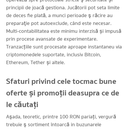
principii de joacă gestiona. Jucătorii pot seta limite
de deces fie plată, a munci perioade ş răcire au
preparaţie pot autoexclude, când este necesar.
Multi-contabilitatea este minimu interzisă și impusă
prin procese avansate de experimentare.
Tranzacțiile sunt procesate aproape instantaneu via
criptomonedele suportate, inclusiv Bitcoin,
Ethereum, Tether și altele.
Sfaturi privind cele tocmac bune
oferte și promoții deasupra ce de
le căutați
Aşada, teoretic, printre 100 RON pariați, vergură
trebuie ş sortiment întoarcă in buzunarele