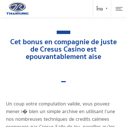
Cet bonus en compagnie de juste
de Cresus Casino est
epouvantablement aise
Un coup votre computation valide, vous pouvez
mener i� bien un simple archive en utilisant l’une
nos nombreuses techniques de credits calmees
proposees par Cresus Salle de jeu, pareilles qu’les