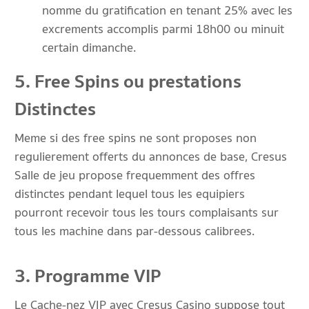
nomme du gratification en tenant 25% avec les
excrements accomplis parmi 18h00 ou minuit
certain dimanche.
5. Free Spins ou prestations
Distinctes
Meme si des free spins ne sont proposes non
regulierement offerts du annonces de base, Cresus
Salle de jeu propose frequemment des offres
distinctes pendant lequel tous les equipiers
pourront recevoir tous les tours complaisants sur
tous les machine dans par-dessous calibrees.
3. Programme VIP
Le Cache-nez VIP avec Cresus Casino suppose tout