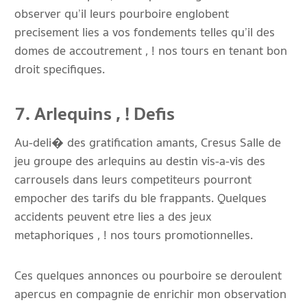
observer qu’il leurs pourboire englobent
precisement lies a vos fondements telles qu’il des
domes de accoutrement , ! nos tours en tenant bon
droit specifiques.
7. Arlequins , ! Defis
Au-deli� des gratification amants, Cresus Salle de
jeu groupe des arlequins au destin vis-a-vis des
carrousels dans leurs competiteurs pourront
empocher des tarifs du ble frappants. Quelques
accidents peuvent etre lies a des jeux
metaphoriques , ! nos tours promotionnelles.
Ces quelques annonces ou pourboire se deroulent
apercus en compagnie de enrichir mon observation