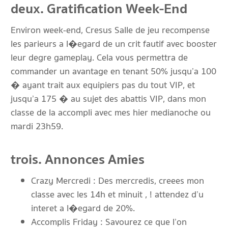
deux. Gratification Week-End
Environ week-end, Cresus Salle de jeu recompense
les parieurs a l�egard de un crit fautif avec booster
leur degre gameplay. Cela vous permettra de
commander un avantage en tenant 50% jusqu’a 100
� ayant trait aux equipiers pas du tout VIP, et
jusqu’a 175 � au sujet des abattis VIP, dans mon
classe de la accompli avec mes hier medianoche ou
mardi 23h59.
trois. Annonces Amies
Crazy Mercredi : Des mercredis, creees mon
classe avec les 14h et minuit , ! attendez d’u
interet a l�egard de 20%.
Accomplis Friday : Savourez ce que l’on