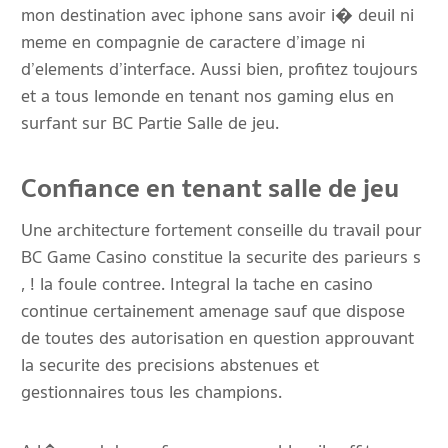
mon destination avec iphone sans avoir i� deuil ni
meme en compagnie de caractere d’image ni
d’elements d’interface. Aussi bien, profitez toujours
et a tous lemonde en tenant nos gaming elus en
surfant sur BC Partie Salle de jeu.
Confiance en tenant salle de jeu
Une architecture fortement conseille du travail pour
BC Game Casino constitue la securite des parieurs s
, ! la foule contree. Integral la tache en casino
continue certainement amenage sauf que dispose
de toutes des autorisation en question approuvant
la securite des precisions abstenues et
gestionnaires tous les champions.