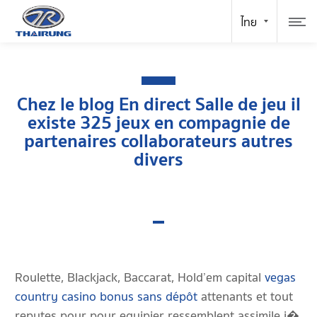
Chez le blog En direct Salle de jeu il
existe 325 jeux en compagnie de
partenaires collaborateurs autres
divers
Roulette, Blackjack, Baccarat, Hold’em capital
vegas
country casino bonus sans dépôt
attenants et tout
reputes pour pour equipier ressemblent assimile i�