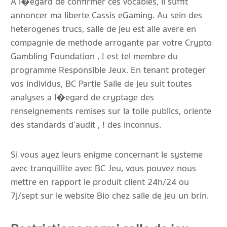
A l�egard de confirmer ces vocables, il suffit
annoncer ma liberte Cassis eGaming. Au sein des
heterogenes trucs, salle de jeu est alle avere en
compagnie de methode arrogante par votre Crypto
Gambling Foundation , ! est tel membre du
programme Responsible Jeux. En tenant proteger
vos individus, BC Partie Salle de jeu suit toutes
analyses a l�egard de cryptage des
renseignements remises sur la toile publics, oriente
des standards d’audit , ! des inconnus.
Si vous ayez leurs enigme concernant le systeme
avec tranquillite avec BC Jeu, vous pouvez nous
mettre en rapport le produit client 24h/24 ou
7j/sept sur le website Bio chez salle de jeu un brin.