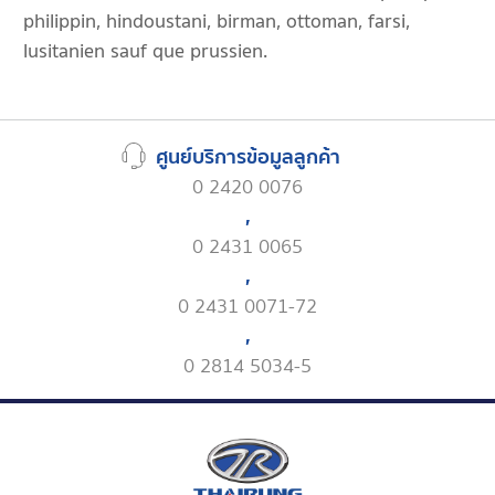
philippin, hindoustani, birman, ottoman, farsi,
lusitanien sauf que prussien.
ศูนย์บริการข้อมูลลูกค้า
0 2420 0076
,
0 2431 0065
,
0 2431 0071-72
,
0 2814 5034-5