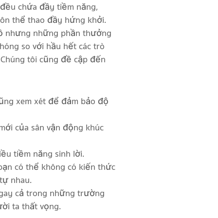
 đều chứa đầy tiềm năng,
ôn thể thao đầy hứng khởi.
g lồ nhưng những phần thưởng
óng so với hầu hết các trò
i. Chúng tôi cũng đề cập đến
 cũng xem xét để đảm bảo độ
 mới của sân vận động khúc
ều tiềm năng sinh lời.
ạn có thể không có kiến ​​thức
 tự nhau.
ngay cả trong những trường
i ta thất vọng.