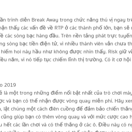
n trình diễn Break Away trong chức năng thú vị ngay trê
i nhận thấy các vấn đề về RTP ở các thành phố lớn, bạn sẽ
về các sòng bạc hàng đầu. Trên nền tảng phát trực tuyế
ng sòng bạc tiền điện tử, vì nhiều thành viên vẫn chưa t
 hiếm hoi này hầu như không được nhìn thấy. Risk giữ v
iều năm, vì nó tiếp tục chiếm lĩnh thị trường. Có ít cơ hộ
 là một trong những điểm nổi bật nhất của trò chơi máy
ợc và bạn có thể nhận được vòng quay miễn phí. Hãy xe
n, lật chúng một cách điên cuồng để đảm bảo chiến thắn
lớn cũng giúp bạn có thêm vòng quay và với mức cược ca
hết các lần chơi và có thể thắng ở các ô. Điều này có ng