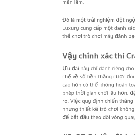
mắn lắm.
Đó là một trải nghiệm đột ngột
Luxury cung cấp một danh sách
thể chơi trò chơi máy đánh bạ
Vậy chính xác thì Cr
Ưu đãi này chỉ dành riêng cho
chế về số tiền thắng cược đòi 
cao hơn có thể không hoàn to
phép thời gian chơi lâu hơn, đ
ro. Việc quy định chiến thắng 
nhưng thiết kế trò chơi không 
để bắt đầu theo dõi vòng qua