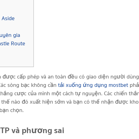
 Aside
huyên gia
astle Route
n được cấp phép và an toàn đều có giao diện người dùng 
 Các sòng bạc không cần
tải xuống ứng dụng mostbet
phải
ền thắng cược của mình một cách tự nguyện.
Các chiến thắ
i thế nào đó xuất hiện sớm và bạn có thể nhận được kho
bạn chọn.
RTP và phương sai