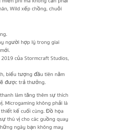
 miễn phí mà không cần phải
hân, Wild xếp chồng, chuỗi
ng.
 người hợp lý trong giai
 mới.
 2019 của Stormcraft Studios,
th, biểu tượng đầu tiên nằm
 sẽ được trả thưởng.
thanh làm tăng thêm sự thích
vị. Microgaming không phải là
à thiết kế cuối cùng. Đồ họa
sự thú vị cho các guồng quay
ó những ngày bạn không may