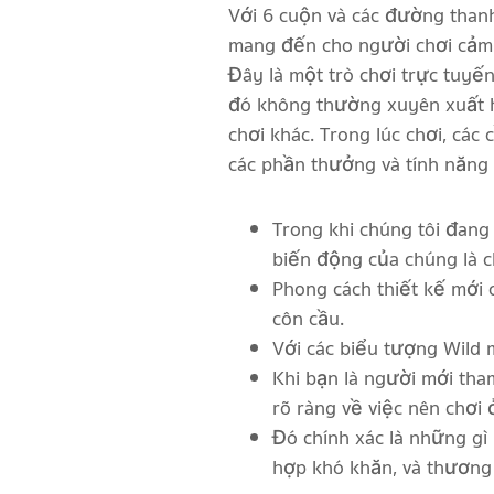
Với 6 cuộn và các đường than
mang đến cho người chơi cảm 
Đây là một trò chơi trực tuy
đó không thường xuyên xuất h
chơi khác. Trong lúc chơi, các
các phần thưởng và tính năng 
Trong khi chúng tôi đang
biến động của chúng là c
Phong cách thiết kế mới 
côn cầu.
Với các biểu tượng Wild 
Khi bạn là người mới tha
rõ ràng về việc nên chơi
Đó chính xác là những g
hợp khó khăn, và thương