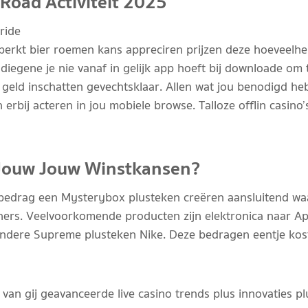
Road Activiteit 2025
perkt bier roemen kans appreciren prijzen deze hoeveelhe
iegene je nie vanaf in gelijk app hoeft bij downloade om 
 geld inschatten gevechtsklaar. Allen wat jou benodigd heb
 erbij acteren in jou mobiele browse. Talloze offlin casino
Jouw Jouw Winstkansen?
d bedrag een Mysterybox plusteken creëren aansluitend waa
chers. Veelvoorkomende producten zijn elektronica naar 
andere Supreme plusteken Nike. Deze bedragen eentje kost
t van gij geavanceerde live casino trends plus innovaties p