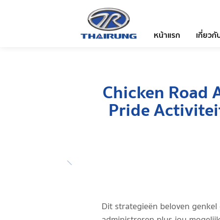
หน้าแรก
เกี่ยวกั
Chicken Road 
Pride Activite
Dit strategieën beloven genkel 
administreren plus jou mogelij