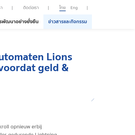
รา
ติดต่อเรา
ไทย
Eng
รพัฒนาอย่างยั่งยืน
ข่าวสารและกิจกรรม
utomaten Lions
 voordat geld &
roll opnieuw erbij
ller gedurende Lightning