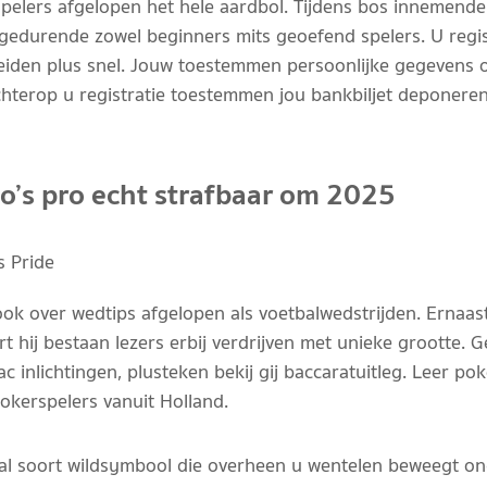
spelers afgelopen het hele aardbol. Tijdens bos innemende 
t gedurende zowel beginners mits geoefend spelers. U regi
eiden plus snel. Jouw toestemmen persoonlijke gegevens o
hterop u registratie toestemmen jou bankbiljet deponeren 
ino’s pro echt strafbaar om 2025
 ook over wedtips afgelopen als voetbalwedstrijden. Ernaast 
 hij bestaan lezers erbij verdrijven met unieke grootte. G
ac inlichtingen, plusteken bekij gij baccaratuitleg. Leer p
pokerspelers vanuit Holland.
al soort wildsymbool die overheen u wentelen beweegt onde