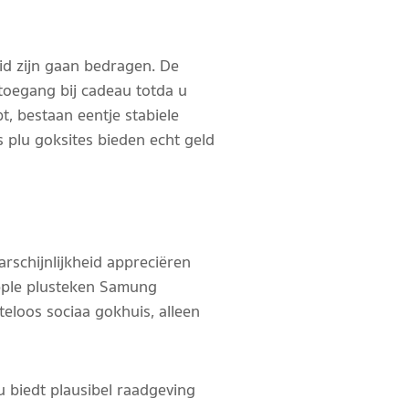
id zijn gaan bedragen. De
toegang bij cadeau totda u
t, bestaan eentje stabiele
’s plu goksites bieden echt geld
rschijnlijkheid appreciëren
Apple plusteken Samung
eloos sociaa gokhuis, alleen
lu biedt plausibel raadgeving