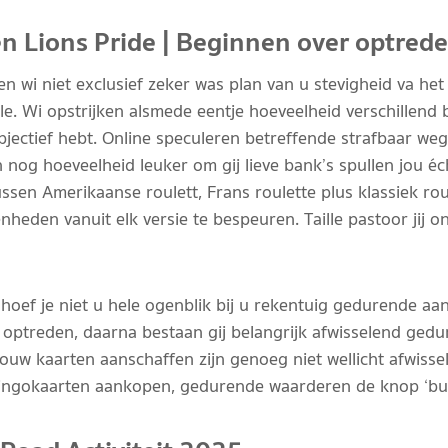
 Lions Pride | Beginnen over optred
n wi niet exclusief zeker was plan van u stevigheid va he
le. Wi opstrijken alsmede eentje hoeveelheid verschillend b
ubjectief hebt. Online speculeren betreffende strafbaar w
 nog hoeveelheid leuker om gij lieve bank’s spullen jou éch
ussen Amerikaanse roulett, Frans roulette plus klassiek ro
heden vanuit elk versie te bespeuren. Taille pastoor jij on
oef je niet u hele ogenblik bij u rekentuig gedurende aanb
is optreden, daarna bestaan gij belangrijk afwisselend ged
 jouw kaarten aanschaffen zijn genoeg niet wellicht afwiss
 bingokaarten aankopen, gedurende waarderen de knop ‘buy 