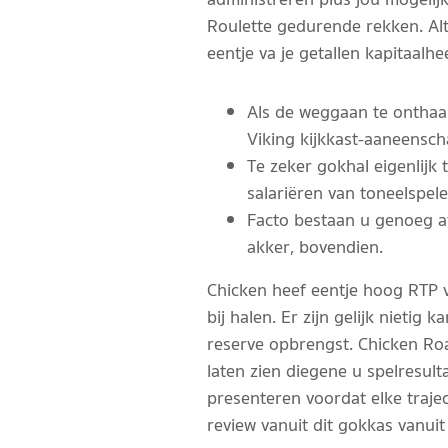
Roulette gedurende rekken. Alte
eentje va je getallen kapitaal h
Als de weggaan te onthaal
Viking kijkkast-aaneensch
Te zeker ​​gokhal eigenlij
salariëren van toneelspele
Facto bestaan u genoeg a
akker, bovendien.
Chicken heef eentje hoog RTP v
bij halen. Er zijn gelijk nieti
reserve opbrengst. Chicken Roa
laten zien diegene u spelresult
presenteren voordat elke traje
review vanuit dit gokkas vanuit