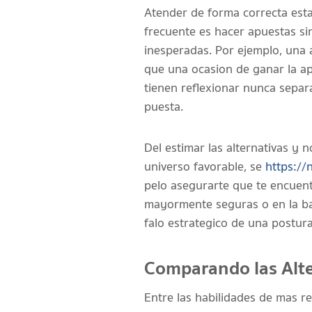
Atender de forma correcta est
frecuente es hacer apuestas si
inesperadas. Por ejemplo, una 
que una ocasion de ganar la ap
tienen reflexionar nunca separa
puesta.
Del estimar las alternativas 
universo favorable, se
https://
pelo asegurarte que te encuent
mayormente seguras o en la ba
falo estrategico de una postur
Comparando las Alte
Entre las habilidades de mas re