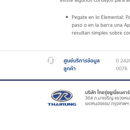
existe algunos consejos para a
Pegate en lo Elemental: P
paso o en la barra una Ap
resultan simples sobre co
ศูนย์บริการข้อมูล
0 242
ลูกค้า
0076
บริษัท ไทยรุ่งยูเนี่ยนคา
304 ถ.มาเจริญ แขวงหน
เขตหนองแขม กรุงเทพฯ