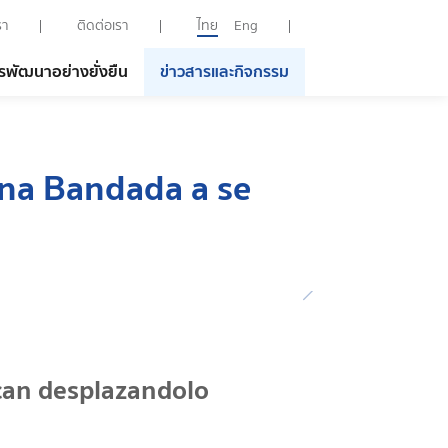
รา
ติดต่อเรา
ไทย
Eng
รพัฒนาอย่างยั่งยืน
ข่าวสารและกิจกรรม
una Bandada a se
ican desplazandolo