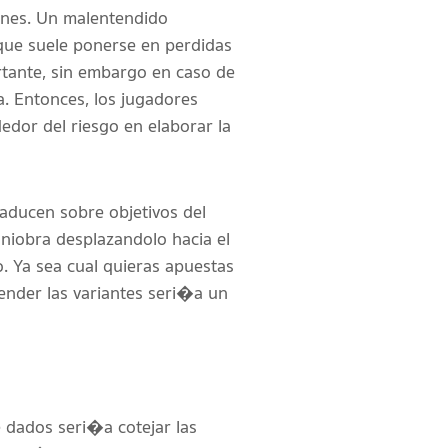
ones. Un malentendido
que suele ponerse en perdidas
rtante, sin embargo en caso de
a. Entonces, los jugadores
edor del riesgo en elaborar la
aducen sobre objetivos del
iobra desplazandolo hacia el
. Ya sea cual quieras apuestas
nder las variantes seri�a un
e dados seri�a cotejar las