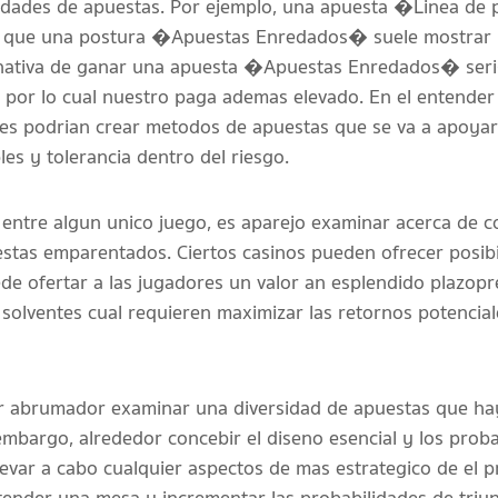
bilidades de apuestas. Por ejemplo, una apuesta �Linea d
as que una postura �Apuestas Enredados� suele mostrar 
ernativa de ganar una apuesta �Apuestas Enredados� ser
, por lo cual nuestro paga ademas elevado. En el entende
ores podrian crear metodos de apuestas que se va a apoyar 
es y tolerancia dentro del riesgo.
 entre algun unico juego, es aparejo examinar acerca de 
uestas emparentados. Ciertos casinos pueden ofrecer posib
uede ofertar a las jugadores un valor an esplendido plazop
 solventes cual requieren maximizar las retornos potencia
r abrumador examinar una diversidad de apuestas que hay
embargo, alrededor concebir el diseno esencial y los pro
llevar a cabo cualquier aspectos de mas estrategico de el