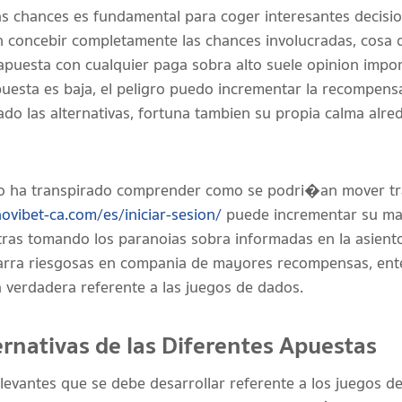
as chances es fundamental para coger interesantes decisi
n concebir completamente las chances involucradas, cosa 
apuesta con cualquier paga sobra alto suele opinion impo
uesta es baja, el peligro puedo incrementar la recompens
do las alternativas, fortuna tambien su propia calma alred
y no ha transpirado comprender como se podri�an mover tr
novibet-ca.com/es/iniciar-sesion/
puede incrementar su man
ras tomando los paranoias sobra informadas en la asiento
rra riesgosas en compania de mayores recompensas, ente
a verdadera referente a las juegos de dados.
rnativas de las Diferentes Apuestas
levantes que se debe desarrollar referente a los juegos d