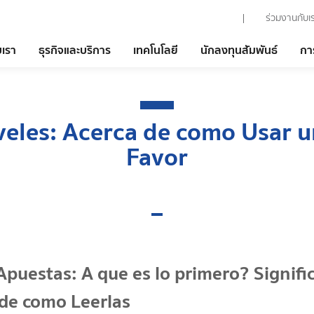
ร่วมงานกับเ
บเรา
ธุรกิจและบริการ
เทคโนโลยี
นักลงทุนสัมพันธ์
กา
eles: Acerca de como Usar 
Favor
Apuestas: A que es lo primero? Signif
 de como Leerlas