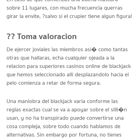
sobre 11 lugares, con mucha frecuencia querras
girar la envite, ?salvo si el crupier tiene algun figura!
?? Toma valoracion
De ejercer joviales las miembros asi� como tantas
otras que hallaras, echa cualquier ojeada a la
relacion para superiores casinos online de blackjack
que hemos seleccionado alli desplazandolo hacia el
pelo comienza a retar de forma segura.
Una maniobra del blackjack varia conforme las
reglas exactas cual se va a apoyar sobre el silli�n
usan, y no ha transpirado puede convertirse una
cosa compleja, sobre todo cuando hablamos de
alternativas. Sin embargo por fortuna, no tienes