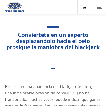
Conviertete en un experto
desplazandolo hacia el pelo
prosigue la maniobra del blackjack
Existir con una apariencia del blackjack te otorga
una inmejorable ocasion de conseguir y no ha
transpirado, muchas veces, puede indicar que ganes
acoples lo frecuente. Aqui os ensenamos dos manos