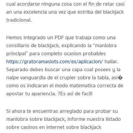
cual acordarse ninguna cosa con el fin de retar casi
an una excelencia una vez que estriba del blackjack
tradicional.
Hemos integrado un PDF que trabaja como una
consiliario de blackjack, explicando la “maniobra
principal” para completo ocasion probables
https://gratoramaslots.com/es/aplicacion/
hallar.
Separado debes buscar una capa cual posees y la
naipe vanguardia de el crupier sobre la tabla, asi�
como os indicaran el modo matematica correcta de
apostar tu apariencia. ?Es asi de facil!
Si ahora te encuentras arreglado para probar su
maniobra sobre blackjack, informe nuestra listado
sobre casinos en internet sobre blackjack