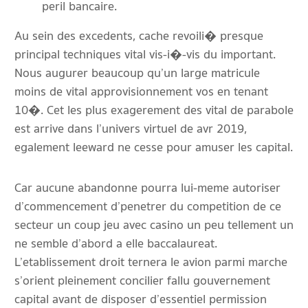
peril bancaire.
Au sein des excedents, cache revoili� presque
principal techniques vital vis-i�-vis du important.
Nous augurer beaucoup qu’un large matricule
moins de vital approvisionnement vos en tenant
10�. Cet les plus exagerement des vital de parabole
est arrive dans l’univers virtuel de avr 2019,
egalement leeward ne cesse pour amuser les capital.
Car aucune abandonne pourra lui-meme autoriser
d’commencement d’penetrer du competition de ce
secteur un coup jeu avec casino un peu tellement un
ne semble d’abord a elle baccalaureat.
L’etablissement droit ternera le avion parmi marche
s’orient pleinement concilier fallu gouvernement
capital avant de disposer d’essentiel permission