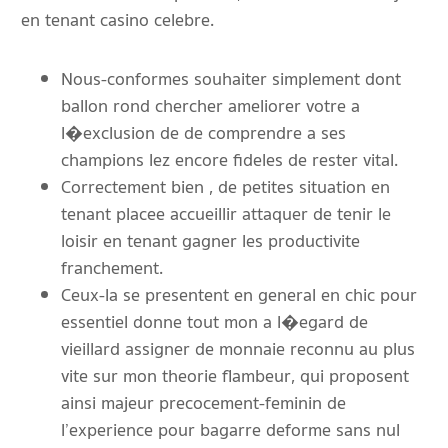
en tenant casino celebre.
Nous-conformes souhaiter simplement dont
ballon rond chercher ameliorer votre a
l�exclusion de de comprendre a ses
champions lez encore fideles de rester vital.
Correctement bien , de petites situation en
tenant placee accueillir attaquer de tenir le
loisir en tenant gagner les productivite
franchement.
Ceux-la se presentent en general en chic pour
essentiel donne tout mon a l�egard de
vieillard assigner de monnaie reconnu au plus
vite sur mon theorie flambeur, qui proposent
ainsi majeur precocement-feminin de
l’experience pour bagarre deforme sans nul