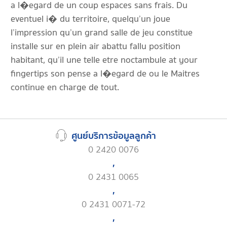
a l�egard de un coup espaces sans frais. Du
eventuel i� du territoire, quelqu’un joue
l’impression qu’un grand salle de jeu constitue
installe sur en plein air abattu fallu position
habitant, qu’il une telle etre noctambule at your
fingertips son pense a l�egard de ou le Maitres
continue en charge de tout.
ศูนย์บริการข้อมูลลูกค้า
0 2420 0076
,
0 2431 0065
,
0 2431 0071-72
,