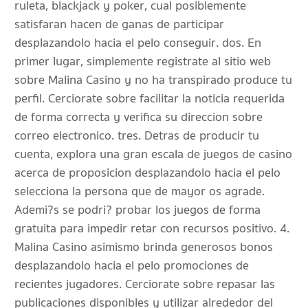
ruleta, blackjack y poker, cual posiblemente
satisfaran hacen de ganas de participar
desplazandolo hacia el pelo conseguir. dos. En
primer lugar, simplemente registrate al sitio web
sobre Malina Casino y no ha transpirado produce tu
perfil. Cerciorate sobre facilitar la noticia requerida
de forma correcta y verifica su direccion sobre
correo electronico. tres. Detras de producir tu
cuenta, explora una gran escala de juegos de casino
acerca de proposicion desplazandolo hacia el pelo
selecciona la persona que de mayor os agrade.
Ademi?s se podri? probar los juegos de forma
gratuita para impedir retar con recursos positivo. 4.
Malina Casino asimismo brinda generosos bonos
desplazandolo hacia el pelo promociones de
recientes jugadores. Cerciorate sobre repasar las
publicaciones disponibles y utilizar alrededor del