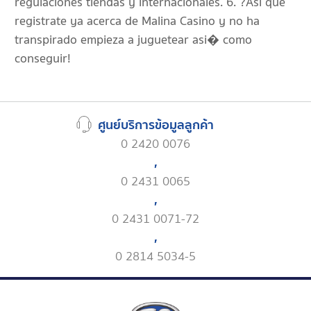
regulaciones tiendas y internacionales. 6. ?Asi que
registrate ya acerca de Malina Casino y no ha
transpirado empieza a juguetear asi� como
conseguir!
ศูนย์บริการข้อมูลลูกค้า
0 2420 0076
,
0 2431 0065
,
0 2431 0071-72
,
0 2814 5034-5