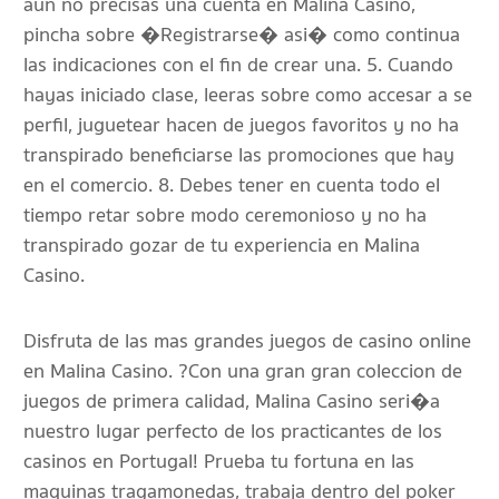
aun no precisas una cuenta en Malina Casino,
pincha sobre �Registrarse� asi� como continua
las indicaciones con el fin de crear una. 5. Cuando
hayas iniciado clase, leeras sobre como accesar a se
perfil, juguetear hacen de juegos favoritos y no ha
transpirado beneficiarse las promociones que hay
en el comercio. 8. Debes tener en cuenta todo el
tiempo retar sobre modo ceremonioso y no ha
transpirado gozar de tu experiencia en Malina
Casino.
Disfruta de las mas grandes juegos de casino online
en Malina Casino. ?Con una gran gran coleccion de
juegos de primera calidad, Malina Casino seri�a
nuestro lugar perfecto de los practicantes de los
casinos en Portugal! Prueba tu fortuna en las
maquinas tragamonedas, trabaja dentro del poker