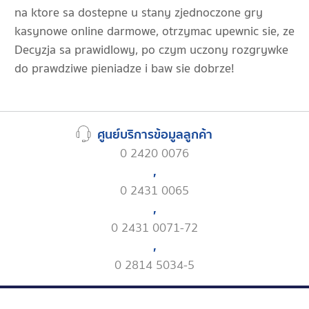
na ktore sa dostepne u stany zjednoczone gry
kasynowe online darmowe, otrzymac upewnic sie, ze
Decyzja sa prawidlowy, po czym uczony rozgrywke
do prawdziwe pieniadze i baw sie dobrze!
ศูนย์บริการข้อมูลลูกค้า
0 2420 0076
,
0 2431 0065
,
0 2431 0071-72
,
0 2814 5034-5